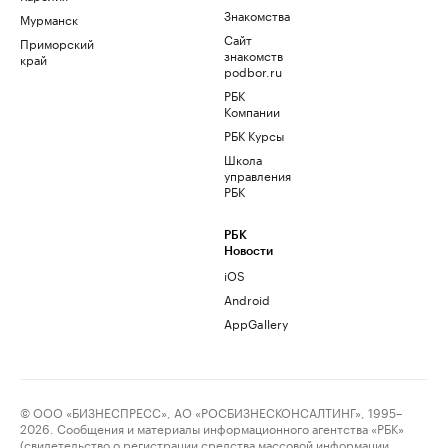
Знакомства
Мурманск
Сайт
Приморский
знакомств
край
podbor.ru
РБК
Компании
РБК Курсы
Школа
управления
РБК
РБК
Новости
iOS
Android
AppGallery
© ООО «БИЗНЕСПРЕСС», АО «РОСБИЗНЕСКОНСАЛТИНГ», 1995–
2026. Сообщения и материалы информационного агентства «РБК»
(свидетельство о регистрации средства массовой информации