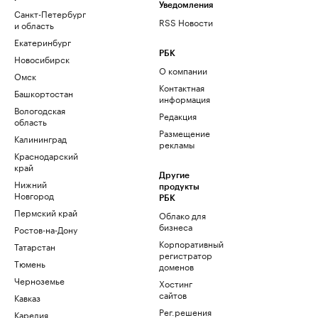
Уведомления
Санкт-Петербург
RSS Новости
и область
Екатеринбург
РБК
Новосибирск
О компании
Омск
Контактная
Башкортостан
информация
Вологодская
Редакция
область
Размещение
Калининград
рекламы
Краснодарский
край
Другие
Нижний
продукты
Новгород
РБК
Пермский край
Облако для
бизнеса
Ростов-на-Дону
Корпоративный
Татарстан
регистратор
Тюмень
доменов
Черноземье
Хостинг
сайтов
Кавказ
Рег.решения
Карелия