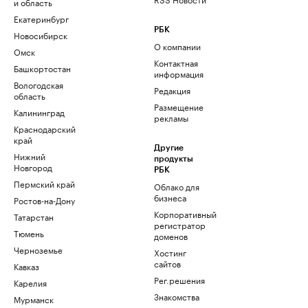
и область
Екатеринбург
РБК
Новосибирск
О компании
Омск
Контактная
Башкортостан
информация
Вологодская
Редакция
область
Размещение
Калининград
рекламы
Краснодарский
край
Другие
Нижний
продукты
Новгород
РБК
Пермский край
Облако для
бизнеса
Ростов-на-Дону
Корпоративный
Татарстан
регистратор
Тюмень
доменов
Черноземье
Хостинг
сайтов
Кавказ
Рег.решения
Карелия
Знакомства
Мурманск