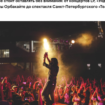
е стоит оставлять без внимания: от концертов LP, «Ун
ы Орбакайте до спектакля Санкт-Петербургского «Те