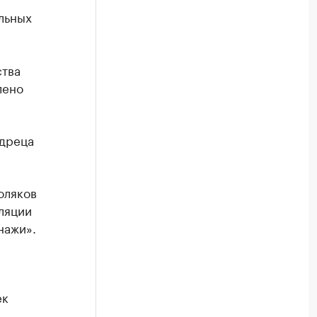
льных
тва
лено
удреца
оляков
ляции
нажи».
ек