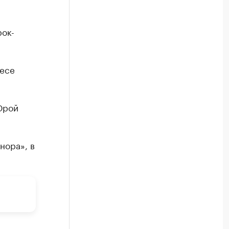
рок-
ьесе
Юрой
нора», в