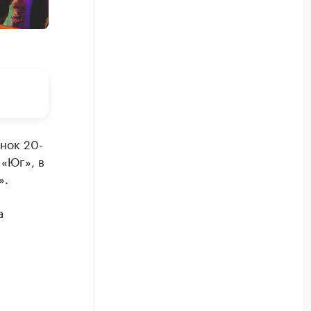
нок 20-
 «Юг», в
».
а