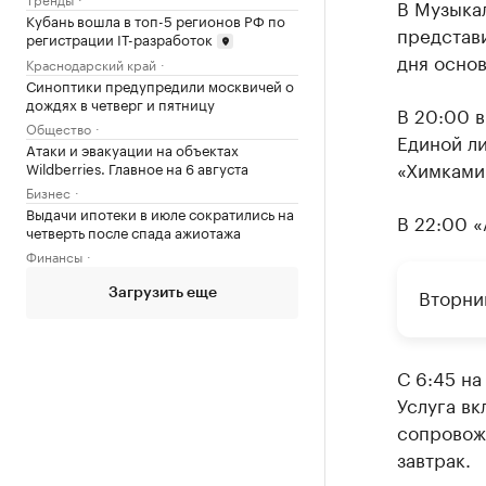
В Музыка
Кубань вошла в топ-5 регионов РФ по
представ
регистрации IТ-разработок
дня осно
Краснодарский край
Синоптики предупредили москвичей о
дождях в четверг и пятницу
В 20:00 в
Общество
Единой л
Атаки и эвакуации на объектах
«Химками
Wildberries. Главное на 6 августа
Бизнес
Выдачи ипотеки в июле сократились на
В 22:00 
четверть после спада ажиотажа
Финансы
Вторни
Загрузить еще
С 6:45 на
Услуга вк
сопровож
завтрак.