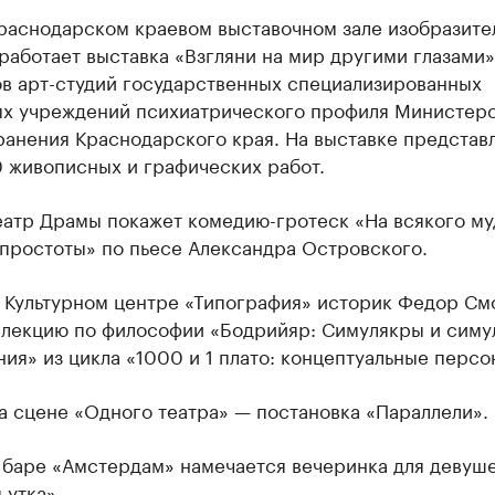
Краснодарском краевом выставочном зале изобразите
работает выставка «Взгляни на мир другими глазами»
ов арт-студий государственных специализированных
х учреждений психиатрического профиля Министерс
ранения Краснодарского края. На выставке представ
0 живописных и графических работ.
Театр Драмы покажет комедию-гротеск «На всякого м
 простоты» по пьесе Александра Островского.
в Культурном центре «Типография» историк Федор См
 лекцию по философии «Бодрийяр: Симулякры и симу
ия» из цикла «1000 и 1 плато: концептуальные персо
а сцене «Одного театра» — постановка «Параллели».
в баре «Амстердам» намечается вечеринка для девуш
 утка».