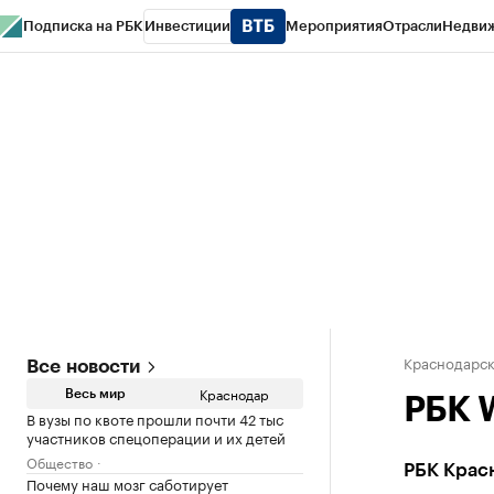
Подписка на РБК
Инвестиции
Мероприятия
Отрасли
Недви
РБК Курсы
РБК Life
Тренды
Визионеры
Национальные проекты
Горо
Газета
Спецпроекты СПб
Конференции СПб
Спецпроекты
Проверк
Краснодарск
Все новости
Краснодар
Весь мир
РБК 
В вузы по квоте прошли почти 42 тыс
участников спецоперации и их детей
Общество
РБК Красн
Почему наш мозг саботирует