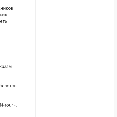
я
жников
ких
еть
казам
балетов
N-tour».