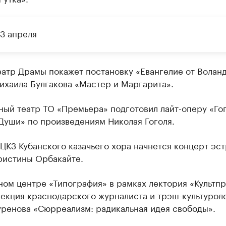
 3 апреля
еатр Драмы покажет постановку «Евангелие от Воланд
ихаила Булгакова «Мастер и Маргарита».
ый театр ТО «Премьера» подготовил лайт-оперу «Гог
Души» по произведениям Николая Гоголя.
 ЦКЗ Кубанского казачьего хора начнется концерт эс
ристины Орбакайте.
ном центре «Типография» в рамках лектория «Культп
лекция краснодарского журналиста и трэш-культурол
уренова «Сюрреализм: радикальная идея свободы».