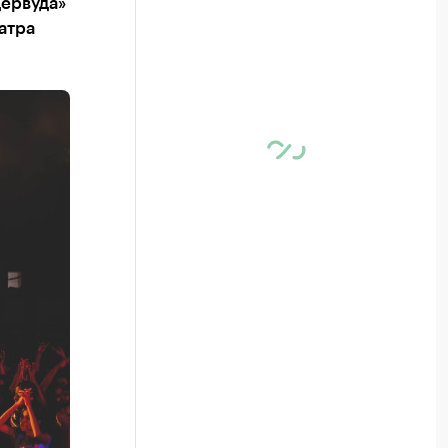
дервуда»
атра