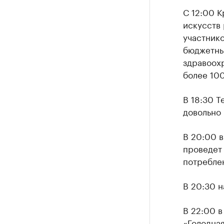
С 12:00 
искусств 
участник
бюджетны
здравоох
более 10
В 18:30 
довольно
В 20:00 
проведет
потреблен
В 20:30 н
В 22:00 
«Голодная