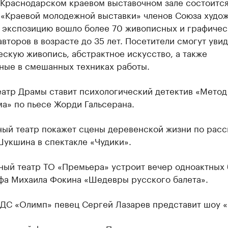
в Краснодарском краевом выставочном зале состоитс
 «Краевой молодежной выставки» членов Союза худо
В экспозицию вошло более 70 живописных и графичес
авторов в возрасте до 35 лет. Посетители смогут увид
скую живопись, абстрактное искусство, а также
ные в смешанных техниках работы.
еатр Драмы ставит психологический детектив «Метод
а» по пьесе Жорди Гальсерана.
ый театр покажет сцены деревенской жизни по расс
Шукшина в спектакле «Чудики».
ный театр ТО «Премьера» устроит вечер одноактных 
фа Михаила Фокина «Шедевры русского балета».
 ДС «Олимп» певец Сергей Лазарев представит шоу «