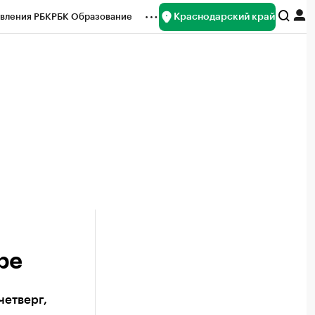
Краснодарский край
вления РБК
РБК Образование
редитные рейтинги
Франшизы
нсы
Рынок наличной валюты
ре
четверг,