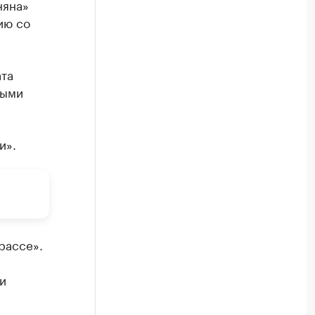
няна»
ию со
ата
ными
и».
рассе».
и