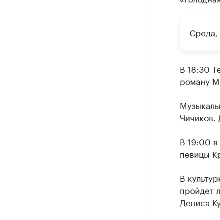
Среда,
В 18:30 Т
роману М
Музыкальн
Чичиков. 
В 19:00 в
певицы К
В культур
пройдет 
Дениса К