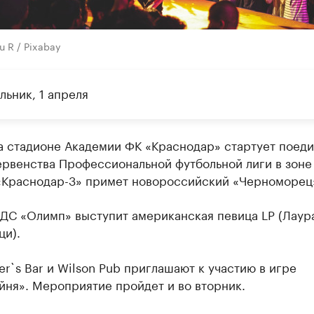
u R / Pixabay
льник, 1 апреля
а стадионе Академии ФК «Краснодар» стартует поеди
ервенства Профессиональной футбольной лиги в зоне
«Краснодар-3» примет новороссийский «Черноморец
 ДС «Олимп» выступит американская певица LP (Лаур
ци).
er`s Bar и Wilson Pub приглашают к участию в игре
йня». Мероприятие пройдет и во вторник.