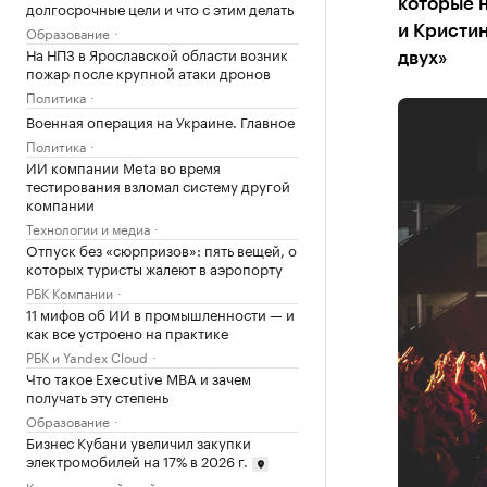
которые н
долгосрочные цели и что с этим делать
Образование
и Кристин
На НПЗ в Ярославской области возник
двух»
пожар после крупной атаки дронов
Политика
Военная операция на Украине. Главное
Политика
ИИ компании Meta во время
тестирования взломал систему другой
компании
Технологии и медиа
Отпуск без «сюрпризов»: пять вещей, о
которых туристы жалеют в аэропорту
РБК Компании
11 мифов об ИИ в промышленности — и
как все устроено на практике
РБК и Yandex Cloud
Что такое Executive MBA и зачем
получать эту степень
Образование
Бизнес Кубани увеличил закупки
электромобилей на 17% в 2026 г.
Краснодарский край