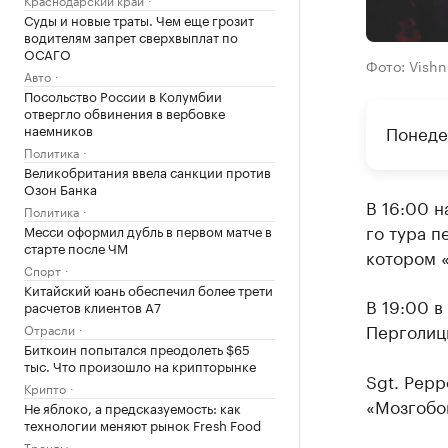
Суды и новые траты. Чем еще грозит
водителям запрет сверхвыплат по
ОСАГО
Фото: Vishn
Авто
Посольство России в Колумбии
отвергло обвинения в вербовке
наемников
Понеде
Политика
Великобритания ввела санкции против
Озон Банка
В 16:00 н
Политика
го тура п
Месси оформил дубль в первом матче в
старте после ЧМ
котором 
Спорт
Китайский юань обеспечил более трети
В 19:00 в
расчетов клиентов А7
Перголиц
Отрасли
Биткоин попытался преодолеть $65
тыс. Что произошло на крипторынке
Sgt. Pepp
Крипто
«Мозгобо
Не яблоко, а предсказуемость: как
технологии меняют рынок Fresh Food
Тренды