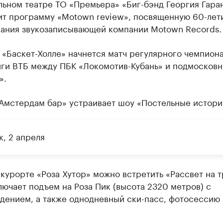
льном театре ТО «Премьера» «Биг-бэнд Георгия Гара
ит программу «Motown review», посвященную 60-лет
вания звукозаписывающей компании Motown Records.
 «Баскет-Холле» начнется матч регулярного чемпион
иги ВТБ между ПБК «Локомотив-Кубань» и подмосков
».
«Амстердам бар» устраивает шоу «Постельные истори
к, 2 апреля
 курорте «Роза Хутор» можно встретить «Рассвет на т
лючает подъем на Роза Пик (высота 2320 метров) с
дением, а также однодневный ски-пасс, фотосессию 