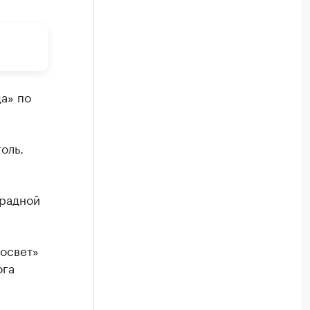
а» по
оль.
традной
росвет»
ога