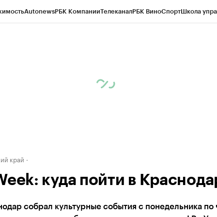
жимость
Autonews
РБК Компании
Телеканал
РБК Вино
Спорт
Школа упра
д
Стиль
Крипто
РБК Бизнес-среда
Дискуссионный клуб
Исследования
К
а контрагентов
Политика
Экономика
Бизнес
Технологии и медиа
Фина
ий край
Week: куда пойти в Краснода
одар собрал культурные события с понедельника по 