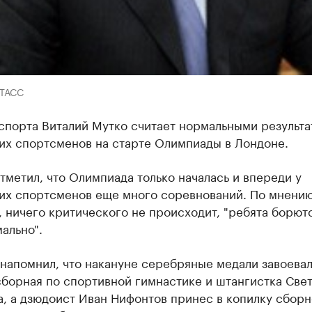
-ТАСС
спорта Виталий Мутко считает нормальными результа
их спортсменов на старте Олимпиады в Лондоне.
тметил, что Олимпиада только началась и впереди у
их спортсменов еще много соревнований. По мнени
 ничего критического не происходит, "ребята борютс
ально".
 напомнил, что накануне серебряные медали завоева
борная по спортивной гимнастике и штангистка Све
, а дзюдоист Иван Нифонтов принес в копилку сбор