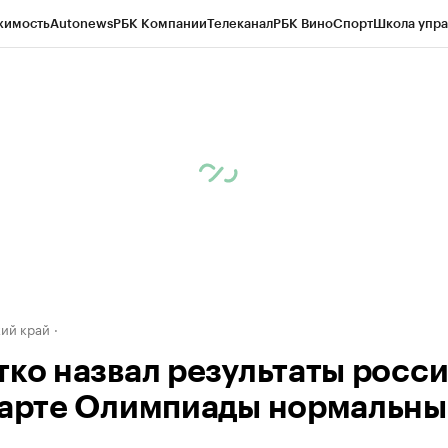
жимость
Autonews
РБК Компании
Телеканал
РБК Вино
Спорт
Школа упра
д
Стиль
Крипто
РБК Бизнес-среда
Дискуссионный клуб
Исследования
К
а контрагентов
Политика
Экономика
Бизнес
Технологии и медиа
Фина
ий край
тко назвал результаты росс
тарте Олимпиады нормальн