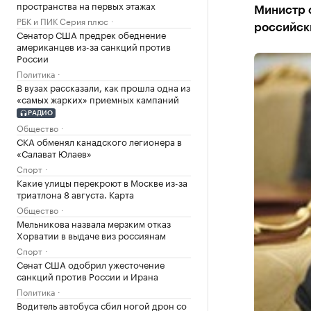
пространства на первых этажах
Министр 
РБК и ПИК Серия плюс
российск
Сенатор США предрек обеднение
американцев из-за санкций против
России
Политика
В вузах рассказали, как прошла одна из
«самых жарких» приемных кампаний
РАДИО
Общество
СКА обменял канадского легионера в
«Салават Юлаев»
Спорт
Какие улицы перекроют в Москве из-за
триатлона 8 августа. Карта
Общество
Мельникова назвала мерзким отказ
Хорватии в выдаче виз россиянам
Спорт
Сенат США одобрил ужесточение
санкций против России и Ирана
Политика
Водитель автобуса сбил ногой дрон со