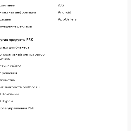
компании
iOS
нтактная информация
Android
дакция
AppGallery
змещение рекламы
угие продукты РБК
лако для бизнеса
рпоративный регистратор
менов
стинг сайтов
г.решения
акомства
йт знакомств podbor.ru
К Компании
К Курсы
ола управления РБК