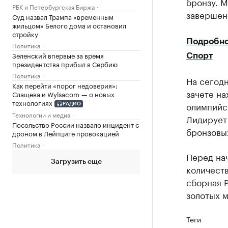
бронзу. М
РБК и Петербургская Биржа
завершен
Суд назвал Трампа «временным
жильцом» Белого дома и остановил
стройку
Подробнос
Политика
Зеленский впервые за время
Спорт
президентства прибыл в Сербию
Политика
На сегод
Как перейти «порог недоверия»:
зачете на
Слащева и Wylsacom — о новых
технологиях
олимпийск
РАДИО
Технологии и медиа
Лидирует 
Посольство России назвало инцидент с
бронзовы
дроном в Лейпциге провокацией
Политика
Перед на
Загрузить еще
количеств
сборная Р
золотых м
Теги