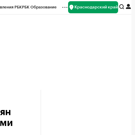
Краснодарский край
вления РБК
РБК Образование
редитные рейтинги
Франшизы
нсы
Рынок наличной валюты
иян
ыми