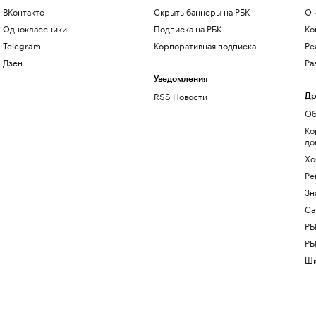
ВКонтакте
Скрыть баннеры на РБК
О 
Одноклассники
Подписка на РБК
Ко
Telegram
Корпоративная подписка
Ре
Дзен
Ра
Уведомления
RSS Новости
Др
Об
Ко
до
Хо
Ре
Зн
Са
РБ
РБ
Шк