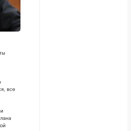
ты
ю
я, все
ли
тлана
ной