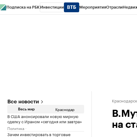
Подписка на РБК
Инвестиции
Мероприятия
Отрасли
Недви
РБК Курсы
РБК Life
Тренды
Визионеры
Национальные проекты
Горо
Газета
Спецпроекты СПб
Конференции СПб
Спецпроекты
Проверк
Краснодарск
Все новости
Краснодар
Весь мир
В.Му
В США анонсировали новую мирную
сделку с Ираном «сегодня или завтра»
на с
Политика
Зачем инвестировать в торговые