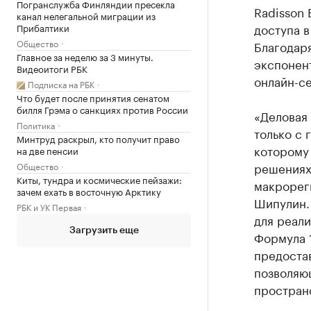
Погранслужба Финляндии пресекла
Radisson 
канал нелегальной миграции из
доступа в
Прибалтики
Общество
Благодар
Главное за неделю за 3 минуты.
экспонен
Видеоитоги РБК
онлайн-се
Подписка на РБК
Что будет после принятия сенатом
билля Грэма о санкциях против России
«Деловая
Политика
только с 
Минтруд раскрыл, кто получит право
которому
на две пенсии
решениях
Общество
Киты, тундра и космические пейзажи:
макрорег
зачем ехать в восточную Арктику
Шипулин.
РБК и УК Первая
для реали
Загрузить еще
Формула 
предоста
позволяю
простран