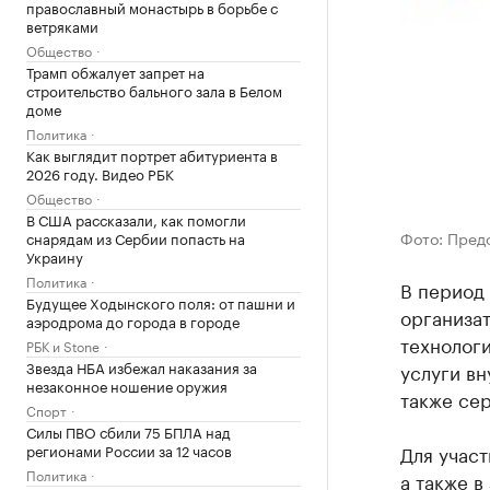
православный монастырь в борьбе с
ветряками
Общество
Трамп обжалует запрет на
строительство бального зала в Белом
доме
Политика
Как выглядит портрет абитуриента в
2026 году. Видео РБК
Общество
В США рассказали, как помогли
Фото: Пред
снарядам из Сербии попасть на
Украину
Политика
В период
Будущее Ходынского поля: от пашни и
организат
аэродрома до города в городе
технологи
РБК и Stone
Звезда НБА избежал наказания за
услуги вн
незаконное ношение оружия
также се
Спорт
Силы ПВО сбили 75 БПЛА над
регионами России за 12 часов
Для участ
Политика
а также в