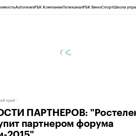
жимость
Autonews
РБК Компании
Телеканал
РБК Вино
Спорт
Школа упра
д
Стиль
Крипто
РБК Бизнес-среда
Дискуссионный клуб
Исследования
К
а контрагентов
Политика
Экономика
Бизнес
Технологии и медиа
Фина
ий край
СТИ ПАРТНЕРОВ: "Ростеле
упит партнером форума
и-2015"