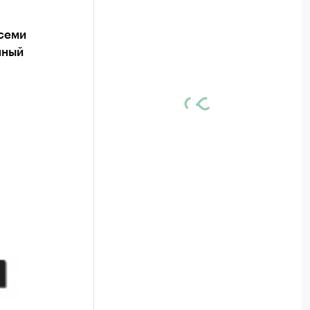
всеми
нный