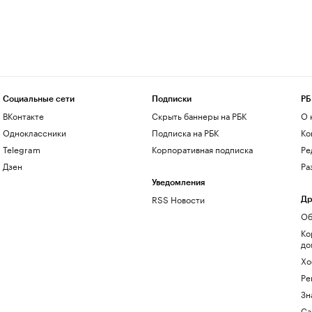
Социальные сети
Подписки
РБ
ВКонтакте
Скрыть баннеры на РБК
О 
Одноклассники
Подписка на РБК
Ко
Telegram
Корпоративная подписка
Ре
Дзен
Ра
Уведомления
RSS Новости
Др
Об
Ко
до
Хо
Ре
Зн
Са