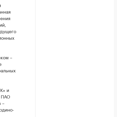
я
анная
шения
ий,
удущего
ионных
ком –
е
ральных
К» и
к ПАО
 –
рдино-