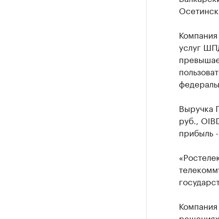
Осетински
Компания
услуг ШПД
превышает
пользоват
федераль
Выручка Г
руб., OIB
прибыль -
«Ростеле
телекомм
государст
Компания
решениях 