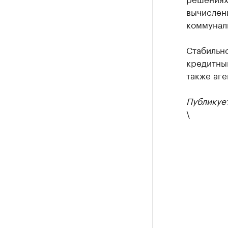
вычислени
коммуналь
Стабильн
кредитным
также аге
Публикует
\