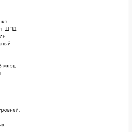
нке
луг ШПД
млн
ьный
8 млрд
я
уровней.
ых