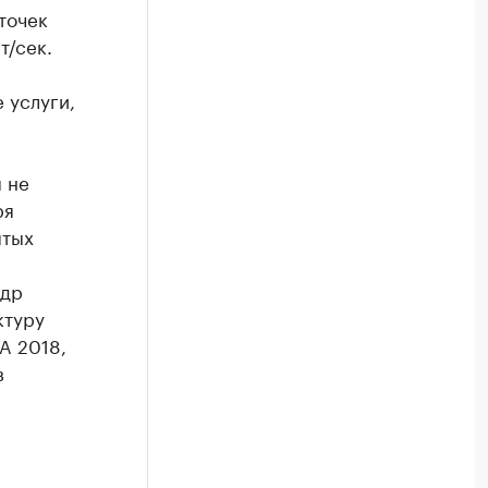
 точек
т/сек.
 услуги,
 не
ря
ятых
ндр
ктуру
A 2018,
в