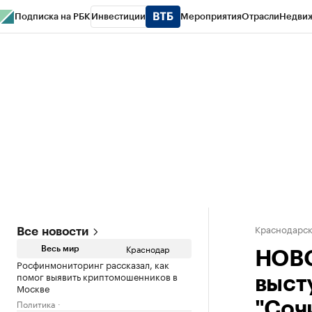
Подписка на РБК
Инвестиции
Мероприятия
Отрасли
Недви
РБК Курсы
РБК Life
Тренды
Визионеры
Национальные проекты
Горо
Газета
Спецпроекты СПб
Конференции СПб
Спецпроекты
Проверк
Краснодарск
Все новости
Краснодар
Весь мир
НОВО
Росфинмониторинг рассказал, как
помог выявить криптомошенников в
выст
Москве
Политика
"Соч