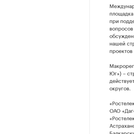
Междунар
площадка 
при подд
вопросов
обсужден
нашей ст
проектов
Макрорег
Юг») – с
действуе
округов.
«Ростелек
ОАО «Даг
«Ростелек
Астраханс
Балкарски