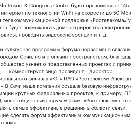
Blu Resort & Congress Centre будет организовано 145
 интернет по технологии Wi-Fi на скорости до 50 Мби
я телекоммуникационной поддержке «Ростелекома» у
тов будет возможность демонстрировать электронные
рвисы, проводить видеоконференции и т. д.
 и культурная программы форума неразрывно связаны
городом Сочи, но и с онлайн-пространством, благода
 общество узнает о представленных проектах и прин
, — комментирует вице-президент – директор
ионального филиала «Юг» ПАО «Ростелеком» Алекса
 – В Сочи наша компания создала базовую инфрастру
зации крупных федеральных проектов, к примеру, FIF
1, инвестиционный форум «Сочи». «Ростелеком» гото
влять самые эффективные решения в области связи,
щие сделать форум эффективным коммуникационным
ством».