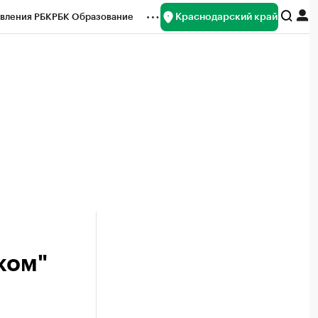
Краснодарский край
вления РБК
РБК Образование
редитные рейтинги
Франшизы
нсы
Рынок наличной валюты
ком"