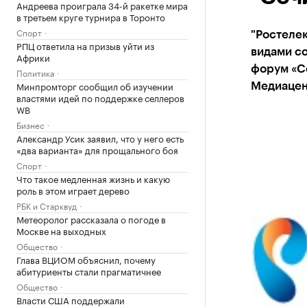
Андреева проиграла 34-й ракетке мира
в третьем круге турнира в Торонто
Спорт
"Ростеле
РПЦ ответила на призыв уйти из
видами с
Африки
форум «Со
Политика
Минпромторг сообщил об изучении
Медиацен
властями идей по поддержке селлеров
WB
Бизнес
Александр Усик заявил, что у него есть
«два варианта» для прощального боя
Спорт
Что такое медленная жизнь и какую
роль в этом играет дерево
РБК и Старквуд
Метеоролог рассказала о погоде в
Москве на выходных
Общество
Глава ВЦИОМ объяснил, почему
абитуриенты стали прагматичнее
Общество
Власти США поддержали