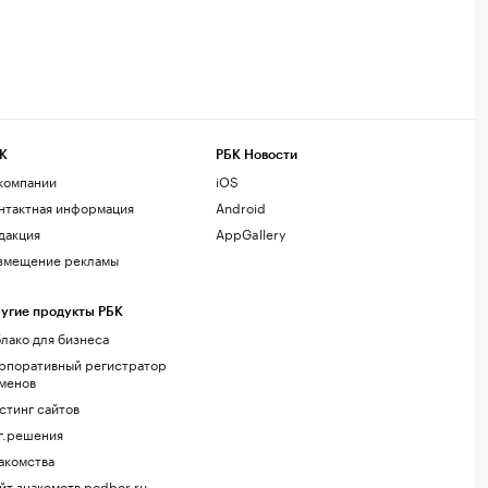
К
РБК Новости
компании
iOS
нтактная информация
Android
дакция
AppGallery
змещение рекламы
угие продукты РБК
лако для бизнеса
рпоративный регистратор
менов
стинг сайтов
г.решения
акомства
йт знакомств podbor.ru