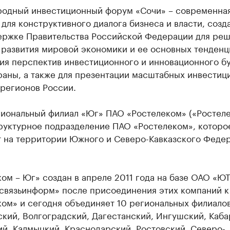
одный инвестиционный форум «Сочи» – современна
для конструктивного диалога бизнеса и власти, созд
ержке Правительства Российской Федерации для ре
 развития мировой экономики и ее основных тенденц
ия перспектив инвестиционного и инновационного б
раны, а также для презентации масштабных инвестиц
 регионов России.
иональный филиал «Юг» ПАО «Ростелеком» («Ростеле
труктурное подразделение ПАО «Ростелеком», которо
т на территории Южного и Северо-Кавказского Феде
ом – Юг» создан в апреле 2011 года на базе ОАО «ЮТ
связьинформ» после присоединения этих компаний 
ом» и сегодня объединяет 10 региональных филиалов
кий, Волгоградский, Дагестанский, Ингушский, Каба
й, Калмыцкий, Краснодарский, Ростовский, Северо-