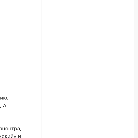
нию,
, а
ацентра,
нский» и