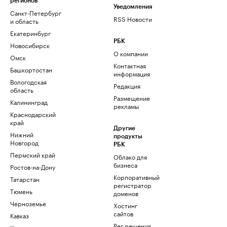
регионов
Уведомления
Санкт-Петербург
RSS Новости
и область
Екатеринбург
РБК
Новосибирск
О компании
Омск
Контактная
Башкортостан
информация
Вологодская
Редакция
область
Размещение
Калининград
рекламы
Краснодарский
край
Другие
Нижний
продукты
Новгород
РБК
Пермский край
Облако для
бизнеса
Ростов-на-Дону
Корпоративный
Татарстан
регистратор
Тюмень
доменов
Черноземье
Хостинг
сайтов
Кавказ
Рег.решения