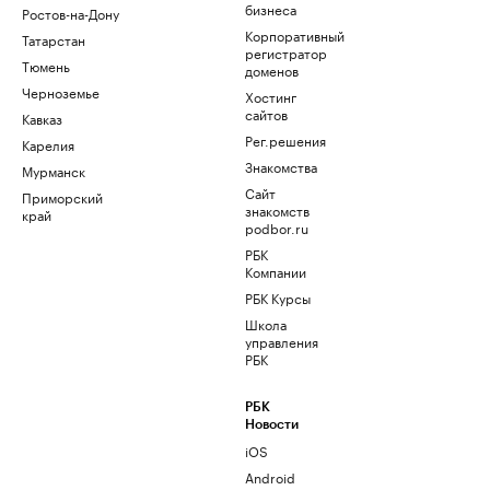
бизнеса
Ростов-на-Дону
Корпоративный
Татарстан
регистратор
Тюмень
доменов
Черноземье
Хостинг
сайтов
Кавказ
Рег.решения
Карелия
Знакомства
Мурманск
Сайт
Приморский
знакомств
край
podbor.ru
РБК
Компании
РБК Курсы
Школа
управления
РБК
РБК
Новости
iOS
Android