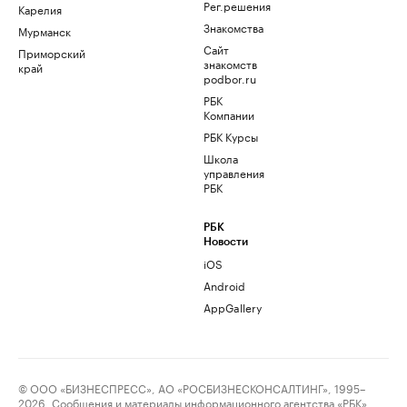
Рег.решения
Карелия
Знакомства
Мурманск
Сайт
Приморский
знакомств
край
podbor.ru
РБК
Компании
РБК Курсы
Школа
управления
РБК
РБК
Новости
iOS
Android
AppGallery
© ООО «БИЗНЕСПРЕСС», АО «РОСБИЗНЕСКОНСАЛТИНГ», 1995–
2026. Сообщения и материалы информационного агентства «РБК»