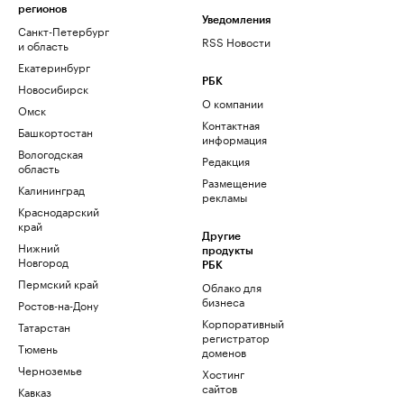
регионов
Уведомления
Санкт-Петербург
RSS Новости
и область
Екатеринбург
РБК
Новосибирск
О компании
Омск
Контактная
Башкортостан
информация
Вологодская
Редакция
область
Размещение
Калининград
рекламы
Краснодарский
край
Другие
Нижний
продукты
Новгород
РБК
Пермский край
Облако для
бизнеса
Ростов-на-Дону
Корпоративный
Татарстан
регистратор
Тюмень
доменов
Черноземье
Хостинг
сайтов
Кавказ