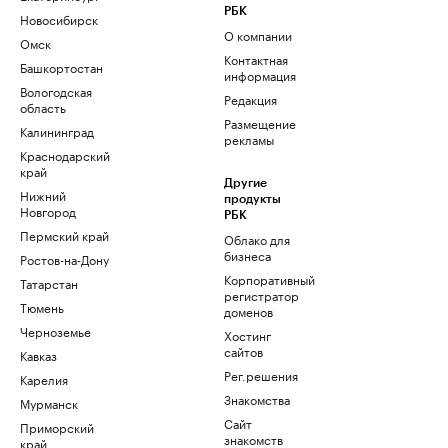
РБК
Новосибирск
О компании
Омск
Контактная
Башкортостан
информация
Вологодская
Редакция
область
Размещение
Калининград
рекламы
Краснодарский
край
Другие
Нижний
продукты
Новгород
РБК
Пермский край
Облако для
бизнеса
Ростов-на-Дону
Корпоративный
Татарстан
регистратор
Тюмень
доменов
Черноземье
Хостинг
сайтов
Кавказ
Рег.решения
Карелия
Знакомства
Мурманск
Сайт
Приморский
знакомств
край