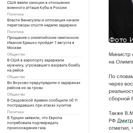
США ввели санкции в отношении
военного атташе Кубы в России
Политика
Власти Венесуэлы и оппозиция начали
переговоры спустя неделю задержки
Политика
Прощание с олимпийским чемпионом
Иваном Едешко пройдет 7 августа в
Москве
Министр 
Общество
В США в аэропорту задержали
на Олимпи
мужчину, угрожавшего взорвать бомбу
на рейсе
По слова
Общество
Во Внуково предупредили о задержках
через вос
рейсов из-за грозы
реальност
Общество
сборной 
В Саудовской Аравии сообщили об 11
пострадавших при атаках хуситов
Политика
Также В.
В Турции заявили, что Европа
РФ
Дмитр
потребовала подтверждать
отметил, 
происхождение газа