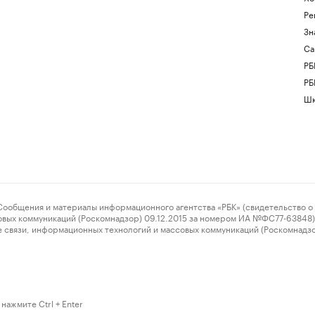
Ре
Зн
Са
РБ
РБ
Шк
ения и материалы информационного агентства «РБК» (свидетельство о 
овых коммуникаций (Роскомнадзор) 09.12.2015 за номером ИА №ФС77-63848) 
 связи, информационных технологий и массовых коммуникаций (Роскомнадз
нажмите Ctrl + Enter