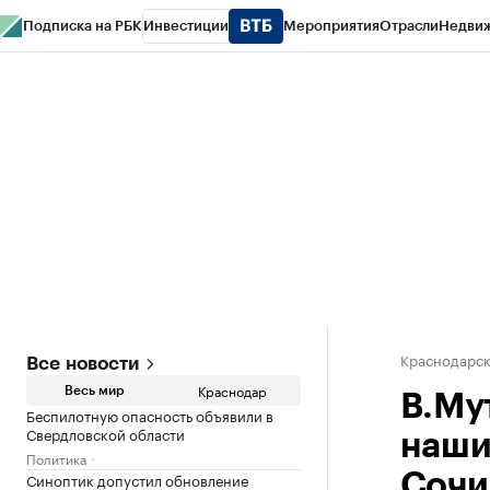
Подписка на РБК
Инвестиции
Мероприятия
Отрасли
Недви
РБК Курсы
РБК Life
Тренды
Визионеры
Национальные проекты
Горо
Газета
Спецпроекты СПб
Конференции СПб
Спецпроекты
Проверк
Краснодарск
Все новости
Краснодар
Весь мир
В.Мут
Беспилотную опасность объявили в
Свердловской области
наши
Политика
Синоптик допустил обновление
Сочи