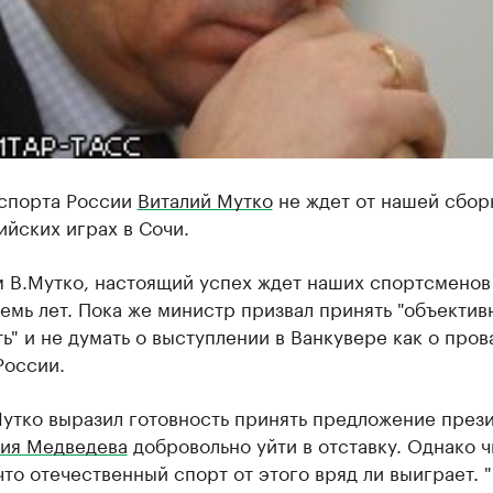
спорта России
Виталий Мутко
не ждет от нашей сбор
йских играх в Сочи.
м В.Мутко, настоящий успех ждет наших спортсменов
емь лет. Пока же министр призвал принять "объектив
ь" и не думать о выступлении в Ванкувере как о пров
России.
Мутко выразил готовность принять предложение през
ия Медведева
добровольно уйти в отставку. Однако 
что отечественный спорт от этого вряд ли выиграет. 