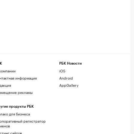
К
РБК Новости
компании
iOS
нтактная информация
Android
дакция
AppGallery
змещение рекламы
угие продукты РБК
лако для бизнеса
рпоративный регистратор
менов
стинг сайтов