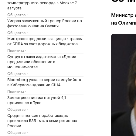
температурного рекорда в Москве 7
августа
Общество
Министр с
Умерла заслуженный тренер России по
на Олимпи
фехтованию Фаина Саевич
Общество
Минтранс предложил защищать трассы
от БПЛА за счет дорожных бюджетов
Политика
Супруге главы издательства «Джем»
предъявили обвинение в
мошенничестве
Общество
Bloomberg узнал о серии самоубийств
в Киберкомандовании США
Политика
Землетрясение магнитудой 4,1
произошло в Туве
Общество
Средняя пенсия неработающих
превысила ₽35 тыс. в семи регионах
России
Общество