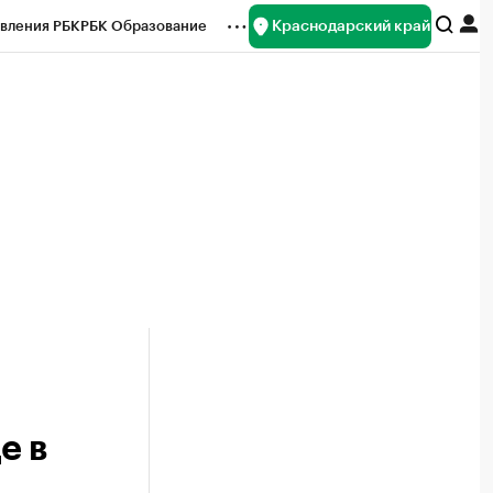
Краснодарский край
вления РБК
РБК Образование
редитные рейтинги
Франшизы
нсы
Рынок наличной валюты
е в