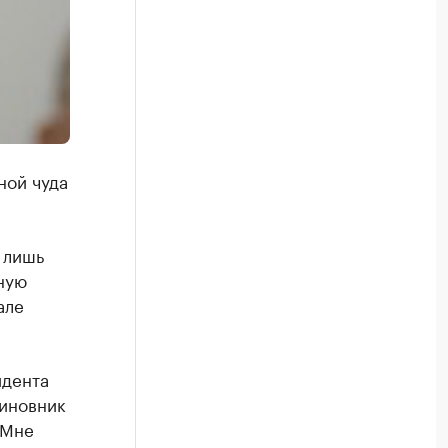
ной чуда
 лишь
ную
але
идента
чиновник
"Мне