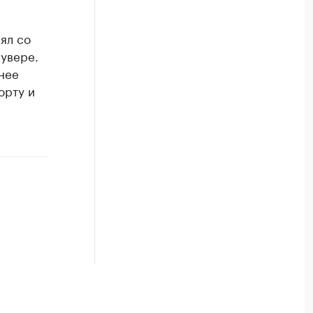
ял со
кувере.
нее
орту и