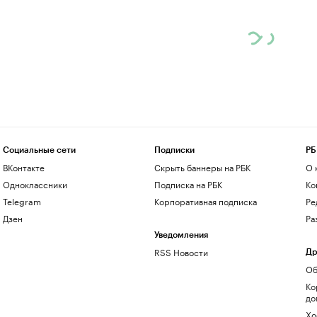
Социальные сети
Подписки
РБ
ВКонтакте
Скрыть баннеры на РБК
О 
Одноклассники
Подписка на РБК
Ко
Telegram
Корпоративная подписка
Ре
Дзен
Ра
Уведомления
RSS Новости
Др
Об
Ко
до
Хо