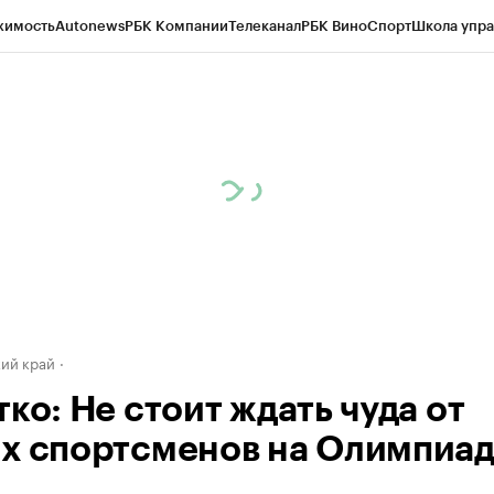
жимость
Autonews
РБК Компании
Телеканал
РБК Вино
Спорт
Школа упра
д
Стиль
Крипто
РБК Бизнес-среда
Дискуссионный клуб
Исследования
К
а контрагентов
Политика
Экономика
Бизнес
Технологии и медиа
Фина
ий край
ко: Не стоит ждать чуда от
х спортсменов на Олимпиад