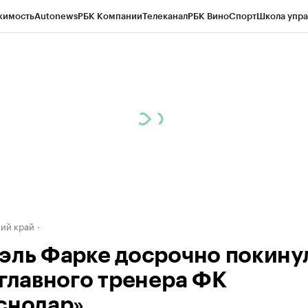
жимость
Autonews
РБК Компании
Телеканал
РБК Вино
Спорт
Школа упра
д
Стиль
Крипто
РБК Бизнес-среда
Дискуссионный клуб
Исследования
К
а контрагентов
Политика
Экономика
Бизнес
Технологии и медиа
Фина
ий край
эль Фарке досрочно покину
 главного тренера ФК
снодар»