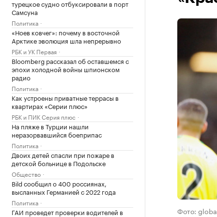
турецкое судно отбуксировали в порт
Самсуна
Политика
«Ноев ковчег»: почему в восточной
Арктике эволюция шла непрерывно
РБК и УК Первая
Bloomberg рассказал об оставшемся с
эпохи холодной войны шпионском
радио
Политика
Как устроены приватные террасы в
квартирах «Серии плюс»
РБК и ПИК Серия плюс
На пляже в Турции нашли
неразорвавшийся боеприпас
Политика
Двоих детей спасли при пожаре в
детской больнице в Подольске
Общество
Bild сообщил о 400 россиянах,
высланных Германией с 2022 года
Политика
Фото: globa
ГАИ проведет проверки водителей в