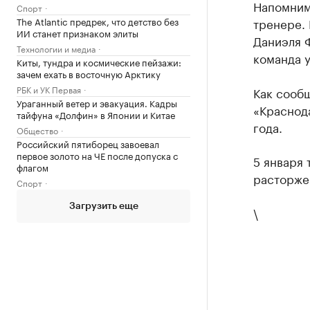
Напомним
Спорт
The Atlantic предрек, что детство без
тренере. 
ИИ станет признаком элиты
Даниэля Ф
Технологии и медиа
команда 
Киты, тундра и космические пейзажи:
зачем ехать в восточную Арктику
РБК и УК Первая
Как сооб
Ураганный ветер и эвакуация. Кадры
«Краснод
тайфуна «Долфин» в Японии и Китае
года.
Общество
Российский пятиборец завоевал
первое золото на ЧЕ после допуска с
5 января
флагом
расторже
Спорт
Загрузить еще
\