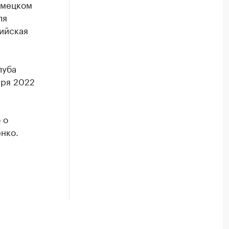
емецком
ля
ийская
луба
аря 2022
о
о
нко.