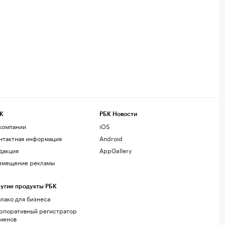
К
РБК Новости
компании
iOS
нтактная информация
Android
дакция
AppGallery
змещение рекламы
угие продукты РБК
лако для бизнеса
рпоративный регистратор
менов