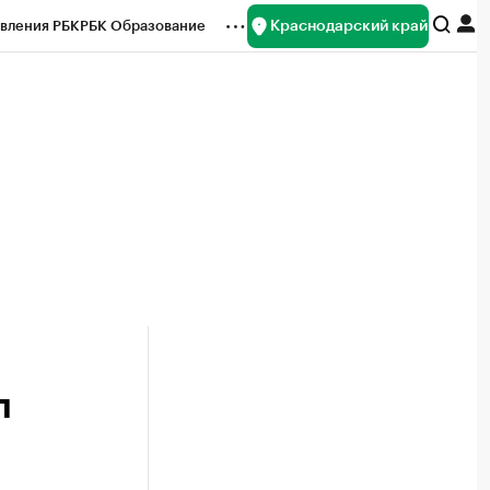
Краснодарский край
вления РБК
РБК Образование
редитные рейтинги
Франшизы
нсы
Рынок наличной валюты
л