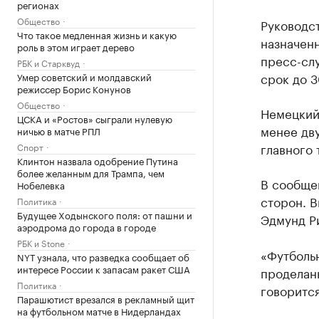
регионах
Общество
Руководс
Что такое медленная жизнь и какую
назначен
роль в этом играет дерево
пресс-слу
РБК и Старквуд
срок до 3
Умер советский и молдавский
режиссер Борис Конунов
Общество
Немецкий
ЦСКА и «Ростов» сыграли нулевую
менее дв
ничью в матче РПЛ
главного 
Спорт
Клинтон назвала одобрение Путина
более желанным для Трампа, чем
В сообще
Нобелевка
сторон. 
Политика
Будущее Ходынского поля: от пашни и
Эдмунд Р
аэродрома до города в городе
РБК и Stone
«Футболь
NYT узнала, что разведка сообщает об
интересе России к запасам ракет США
проделанн
Политика
говоритс
Парашютист врезался в рекламный щит
на футбольном матче в Нидерландах