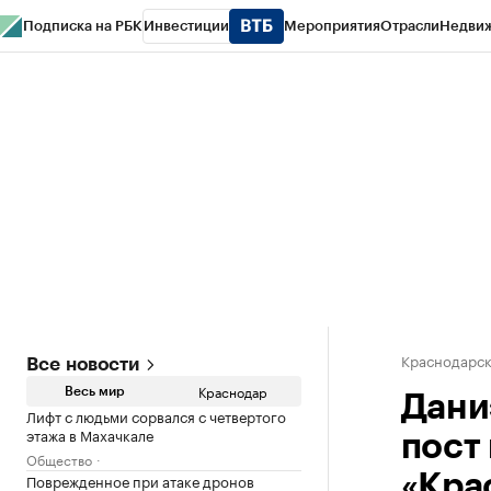
Подписка на РБК
Инвестиции
Мероприятия
Отрасли
Недви
РБК Курсы
РБК Life
Тренды
Визионеры
Национальные проекты
Горо
Газета
Спецпроекты СПб
Конференции СПб
Спецпроекты
Проверк
Краснодарск
Все новости
Краснодар
Весь мир
Дани
Лифт с людьми сорвался с четвертого
этажа в Махачкале
пост
Общество
Поврежденное при атаке дронов
«Кра