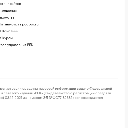
стинг сайтов
г.решения
акомства
йт знакомств podbor.ru
К Компании
К Курсы
ола управления РБК
регистрации средства массовой информации выдано Федеральной
и сетевого издания «РБК» (свидетельство о регистрации средства
ор) 03.12.2021 за номером ЭЛ №ФС77-82385) сопровождаются