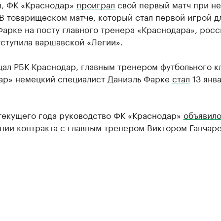
, ФК «Краснодар»
проиграл
свой первый матч при н
В товарищеском матче, который стал первой игрой д
арке на посту главного тренера «Краснодара», росс
уступила варшавской «Легии».
щал РБК Краснодар, главным тренером футбольного к
ар» немецкий специалист Даниэль Фарке
стал
13 янв
 текущего года руководство ФК «Краснодар»
объявил
нии контракта с главным тренером Виктором Ганчаре