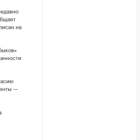
недавно
общает
писан на
быков»
занности
ласию
тенты —
а