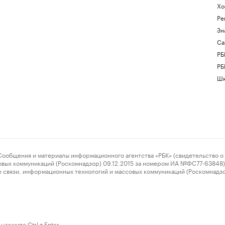
Хо
Ре
Зн
Са
РБ
РБ
Шк
ения и материалы информационного агентства «РБК» (свидетельство о 
овых коммуникаций (Роскомнадзор) 09.12.2015 за номером ИА №ФС77-63848) 
 связи, информационных технологий и массовых коммуникаций (Роскомнадз
нажмите Ctrl + Enter