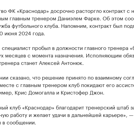
тво ФК «Краснодар» досрочно расторгло контракт с 
ным главным тренером Даниэлем Фарке. Об этом со
жба футбольного клуба. Напомним, контракт был под
0 июня 2024 года.
 специалист пробыл в должности главного тренера «
ух месяцев с момента назначения. Исполняющим обя
тренера станет Алексей Антонюк.
нии сказано, что решение принято по взаимному сог
Вместе с главным тренером клуб покидают его ассис
имер, Крис Домогалла и Кристофер Джон.
ный клуб «Краснодар» благодарит тренерский штаб з
ую работу и желает удачи в дальнейшей карьере», —
я в сообщении.