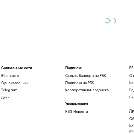
Социальные сети
Подписки
РБ
ВКонтакте
Скрыть баннеры на РБК
О 
Одноклассники
Подписка на РБК
Ко
Telegram
Корпоративная подписка
Ре
Дзен
Ра
Уведомления
RSS Новости
Др
Об
Ко
до