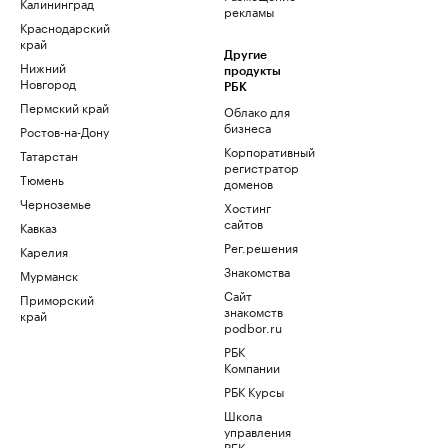
Калининград
рекламы
Краснодарский
край
Другие
Нижний
продукты
Новгород
РБК
Пермский край
Облако для
бизнеса
Ростов-на-Дону
Корпоративный
Татарстан
регистратор
Тюмень
доменов
Черноземье
Хостинг
сайтов
Кавказ
Рег.решения
Карелия
Знакомства
Мурманск
Сайт
Приморский
знакомств
край
podbor.ru
РБК
Компании
РБК Курсы
Школа
управления
РБК