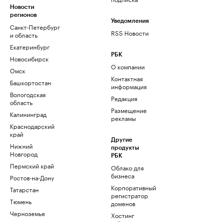
Новости
регионов
Уведомления
Санкт-Петербург
RSS Новости
и область
Екатеринбург
РБК
Новосибирск
О компании
Омск
Контактная
Башкортостан
информация
Вологодская
Редакция
область
Размещение
Калининград
рекламы
Краснодарский
край
Другие
Нижний
продукты
Новгород
РБК
Пермский край
Облако для
бизнеса
Ростов-на-Дону
Корпоративный
Татарстан
регистратор
Тюмень
доменов
Черноземье
Хостинг