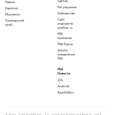
сайтов
Кавказ
Рег.решения
Карелия
Знакомства
Мурманск
Сайт
Приморский
знакомств
край
podbor.ru
РБК
Компании
РБК Курсы
Школа
управления
РБК
РБК
Новости
iOS
Android
AppGallery
© ООО «БИЗНЕСПРЕСС», АО «РОСБИЗНЕСКОНСАЛТИНГ», 1995–