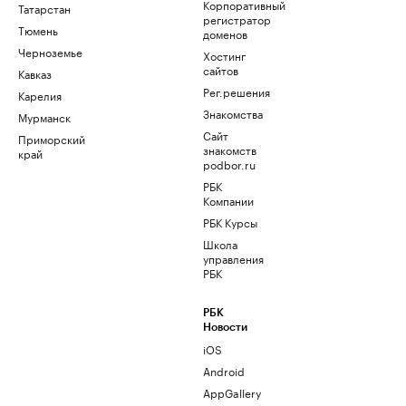
Корпоративный
Татарстан
регистратор
Тюмень
доменов
Черноземье
Хостинг
сайтов
Кавказ
Рег.решения
Карелия
Знакомства
Мурманск
Сайт
Приморский
знакомств
край
podbor.ru
РБК
Компании
РБК Курсы
Школа
управления
РБК
РБК
Новости
iOS
Android
AppGallery