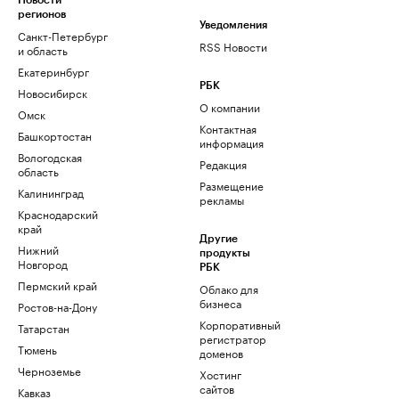
Новости
регионов
Уведомления
Санкт-Петербург
RSS Новости
и область
Екатеринбург
РБК
Новосибирск
О компании
Омск
Контактная
Башкортостан
информация
Вологодская
Редакция
область
Размещение
Калининград
рекламы
Краснодарский
край
Другие
Нижний
продукты
Новгород
РБК
Пермский край
Облако для
бизнеса
Ростов-на-Дону
Корпоративный
Татарстан
регистратор
Тюмень
доменов
Черноземье
Хостинг
сайтов
Кавказ