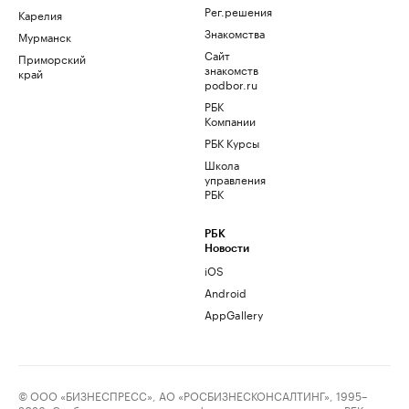
Рег.решения
Карелия
Знакомства
Мурманск
Сайт
Приморский
знакомств
край
podbor.ru
РБК
Компании
РБК Курсы
Школа
управления
РБК
РБК
Новости
iOS
Android
AppGallery
© ООО «БИЗНЕСПРЕСС», АО «РОСБИЗНЕСКОНСАЛТИНГ», 1995–