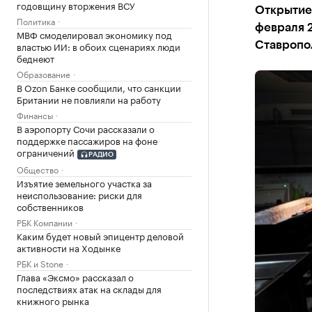
годовщину вторжения ВСУ
Открытие 
Политика
февраля 2
МВФ смоделировал экономику под
властью ИИ: в обоих сценариях люди
Ставропо
беднеют
Образование
В Ozon Банке сообщили, что санкции
Британии не повлияли на работу
Финансы
В аэропорту Сочи рассказали о
поддержке пассажиров на фоне
ограничений
РАДИО
Общество
Изъятие земельного участка за
неиспользование: риски для
собственников
РБК Компании
Каким будет новый эпицентр деловой
активности на Ходынке
РБК и Stone
Глава «Эксмо» рассказал о
последствиях атак на склады для
книжного рынка