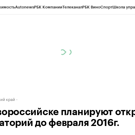
жимость
Autonews
РБК Компании
Телеканал
РБК Вино
Спорт
Школа упра
д
Стиль
Крипто
РБК Бизнес-среда
Дискуссионный клуб
Исследования
К
а контрагентов
Политика
Экономика
Бизнес
Технологии и медиа
Фина
ий край
вороссийске планируют отк
аторий до февраля 2016г.