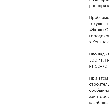
распоряж
Проблема 
текущего
«Экспо-Ст
городско
х.Копанск
Площадь п
300 га. П
на 50–70 
При этом 
строитель
сообщила 
заинтерес
кладбища.