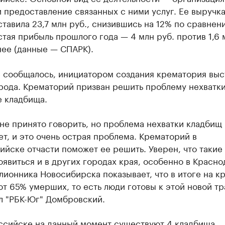
 предоставление связанных с ними услуг. Ее выручка
ставила 23,7 млн руб., снизившись на 12% по сравнен
стая прибыль прошлого года — 4 млн руб. против 1,6 
нее (данные — СПАРК).
е сообщалось, инициатором создания крематория выс
рода. Крематорий призван решить проблему нехватки
е кладбища.
не принято говорить, но проблема нехватки кладбищ
т, и это очень острая проблема. Крематорий в
йске отчасти поможет ее решить. Уверен, что такие
явиться и в других городах края, особенно в Красно
ионника Новосибирска показывает, что в итоге на 
т 65% умерших, то есть люди готовы к этой новой тр
л "РБК-Юг" Домбровский.
ссийске на данный момент существуют 4 кладбища,