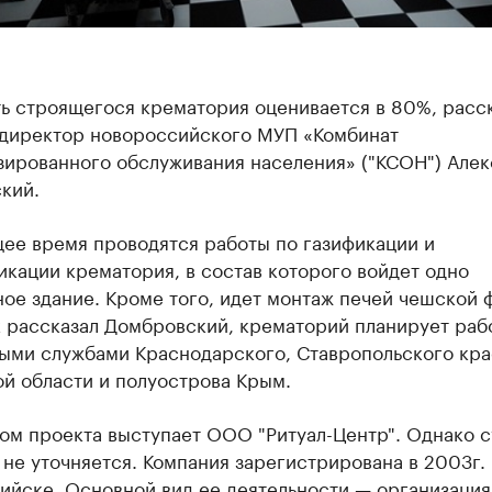
ть строящегося крематория оценивается в 80%, расс
 директор новороссийского МУП «Комбинат
зированного обслуживания населения» ("КСОН") Алек
кий.
щее время проводятся работы по газификации и
кации крематория, в состав которого войдет одно
ное здание. Кроме того, идет монтаж печей чешской
 рассказал Домбровский, крематорий планирует рабо
ыми службами Краснодарского, Ставропольского кра
й области и полуострова Крым.
ом проекта выступает ООО "Ритуал-Центр". Однако 
не уточняется. Компания зарегистрирована в 2003г. 
ийске. Основной вид ее деятельности — организация