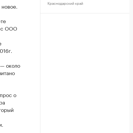
Краснодарский край
 новое.
рте
т с ООО
е
016г.
 — около
читано
прос о
ра
торый
и.