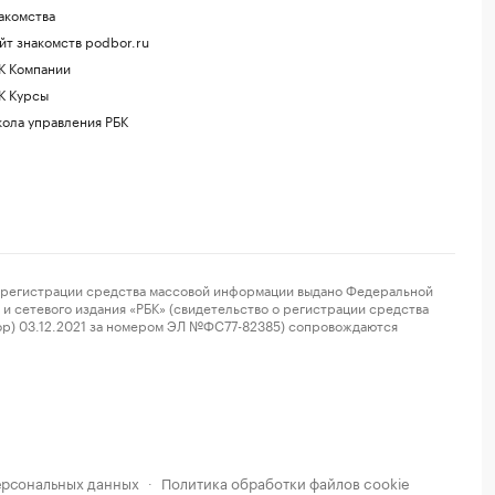
акомства
йт знакомств podbor.ru
К Компании
К Курсы
ола управления РБК
регистрации средства массовой информации выдано Федеральной
и сетевого издания «РБК» (свидетельство о регистрации средства
ор) 03.12.2021 за номером ЭЛ №ФС77-82385) сопровождаются
ерсональных данных
Политика обработки файлов cookie
·