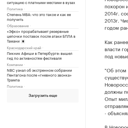
ситуацию с платными местами в вузах
похорон и
Политика
2014г. со
Степень MBA: что это такое и как ее
получить
2013г. Чи
Образование
годом ра
«Эфко» прорабатывает резервные
цепочки поставок после атаки БПЛА в
Тамани
Как ране
Краснодарский край
власти го
Пикник Афиши в Петербурге: вышел
под новы
гид по активностям фестиваля
Компании
"Об этом 
NBC узнал об экстренном собрании
Пентагона после «гневного звонка»
существуе
Трампа
Новоросси
Политика
должны по
Загрузить еще
Опыт милл
отправляю
- объясня
В Новоро