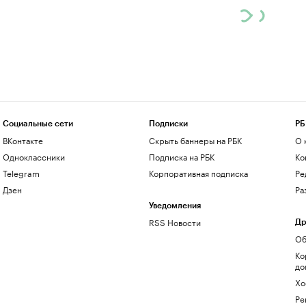
Социальные сети
Подписки
РБ
ВКонтакте
Скрыть баннеры на РБК
О 
Одноклассники
Подписка на РБК
Ко
Telegram
Корпоративная подписка
Ре
Дзен
Ра
Уведомления
RSS Новости
Др
Об
Ко
до
Хо
Ре