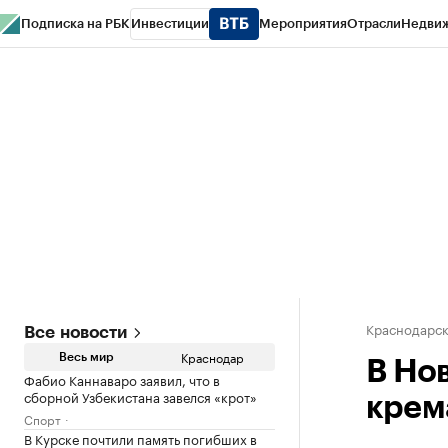
Подписка на РБК
Инвестиции
Мероприятия
Отрасли
Недви
РБК Курсы
РБК Life
Тренды
Визионеры
Национальные проекты
Горо
Газета
Спецпроекты СПб
Конференции СПб
Спецпроекты
Проверк
Краснодарск
Все новости
Краснодар
Весь мир
В Но
Фабио Каннаваро заявил, что в
сборной Узбекистана завелся «крот»
крем
Спорт
В Курске почтили память погибших в