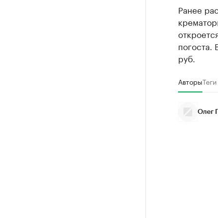
Ранее ра
крематори
откроется
погоста. 
руб.
Авторы
Теги
Олег 