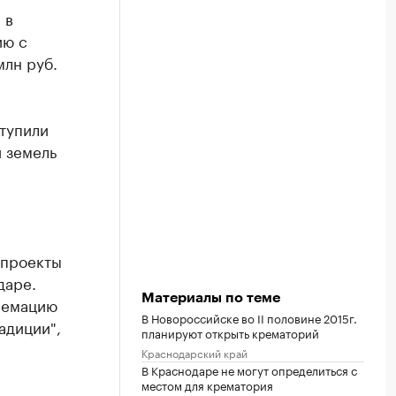
 в
ию с
млн руб.
тупили
 земель
 проекты
даре.
Материалы по теме
кремацию
В Новороссийске во II половине 2015г.
адиции",
планируют открыть крематорий
Краснодарский край
В Краснодаре не могут определиться с
местом для крематория