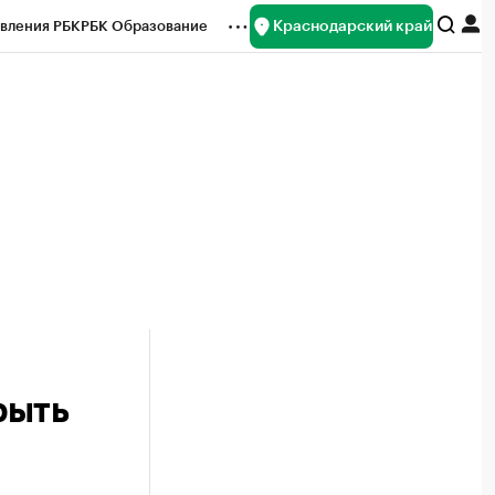
Краснодарский край
вления РБК
РБК Образование
редитные рейтинги
Франшизы
нсы
Рынок наличной валюты
рыть