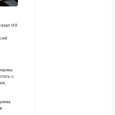
казал ИА
сей
 фирмы
тать с
ев,
сумма
в