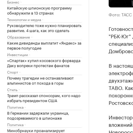
Бизнес
Китайскую шпионскую программу
обнаружили в 13 странах
Фото: ТАСС
Технологии и медиа
Руководителю тоже нужно планировать
Готовнос
развитие. 4 шага, как это сделать
"РБК-Юг"
Образование
специали
Какие дивиденды выплатит «Яндекс» за
первое полугодие
Домбровс
Инвестиции
«Спартак» купил косовского форварда
В настоя
Даку вопреки протестам фанатов
электрофи
Спорт
Почему трагедии не останавливают
двухэтаж
альпинистов от похода в горы
TABO. Как
Стиль
похоронн
Трамп рассказал спонсорам, кого надо
избрать президентом США
Ростовско
Политика
В Германии задержали украинца,
Инвестор
подозреваемого в шпионаже
вложений 
Политика
Минобрнауки проанализирует
Новоросс