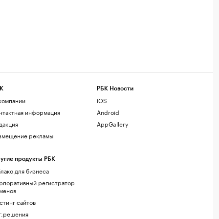
К
РБК Новости
компании
iOS
нтактная информация
Android
дакция
AppGallery
змещение рекламы
угие продукты РБК
лако для бизнеса
рпоративный регистратор
менов
стинг сайтов
г.решения