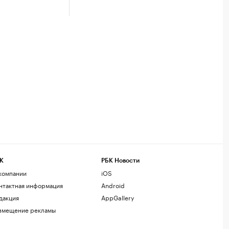
К
РБК Новости
компании
iOS
нтактная информация
Android
дакция
AppGallery
змещение рекламы