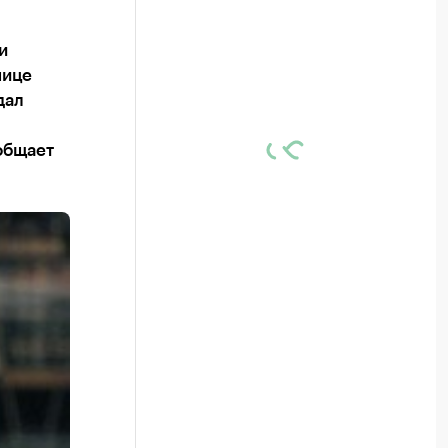
и
нице
дал
общает