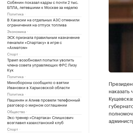
Собянин показал кадры с почти 2 тыс.
БПЛА, летевшими к Москве за неделю
Политика
В Хакасии на отдельных АЗС отменили
ограничения на отпуск топлива
Экономика
ЭСК признала правильным назначение
пенальти «Спартаку» в игре с
«Ахматом»
Спорт
Трамп возобновил попытки уволить
члена совета управляющих ФРС Лизу
Кук
Политика
Минобороны сообщило о взятии
Президен
Ивановки в Харьковской области
наказать 
Политика
Кущевска
Пашинян и Алиев провели телефонный
разговор о мирном соглашении
губернат
Общество
полномоч
Экс-тренер «Спартака» Слишкович
админист
возглавил казахстанский клуб
Спорт