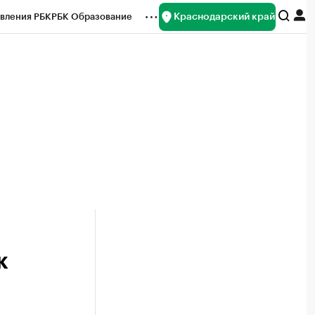
Краснодарский край
вления РБК
РБК Образование
редитные рейтинги
Франшизы
нсы
Рынок наличной валюты
к