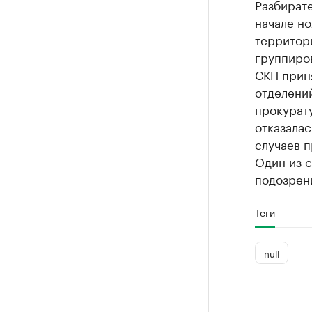
Разбирате
начале но
территор
группиров
СКП прин
отделений
прокурату
отказалас
случаев п
Один из с
подозрен
Теги
null