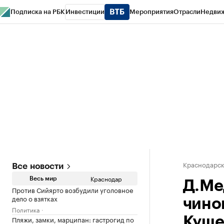
Подписка на РБК
Инвестиции
Мероприятия
Отрасли
Недви
РБК Курсы
РБК Life
Тренды
Визионеры
Национальные проекты
Горо
Газета
Спецпроекты СПб
Конференции СПб
Спецпроекты
Проверк
Краснодарск
Все новости
Краснодар
Весь мир
Д.Ме
Против Сийярто возбудили уголовное
дело о взятках
чино
Политика
Пляжи, замки, марципан: гастрогид по
Куще