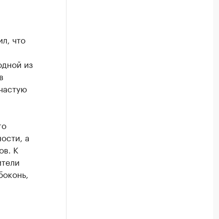
л, что
одной из
в
ачастую
го
ости, а
ов. К
ители
боконь,