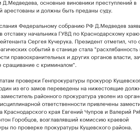
м Д.Медведева, основные виновники преступлений в
й арестованы и должны быть преданы суду.
ослания Федеральному собранию РФ Д.Медведев заяви
в отставку начальника ГУВД по Краснодарскому краю
ейтенанта Сергея Кучерука. Президент отметил, что 
агических событий в станице стала "расхлябанность 
сти правоохранительных и других органов власти, з
е сращивание с криминалом".
ьтатам проверки Генпрокуратуры прокурор Кущевско
один из его замов переведены на нижестоящие должн
заместитель районного прокуратура уволен из орган
дисциплинарной ответственности привлечены замест
а Краснодарского края Евгений Чупров и Валерий Ря
нтон Горобцов, возглавлявший комиссию краевой
уры по проверке прокуратуры Кущевского района.