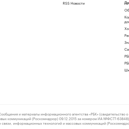
RSS Новости
Др
Об
Ко
до
Хо
Ре
Зн
Са
РБ
РБ
Шк
ения и материалы информационного агентства «РБК» (свидетельство о 
овых коммуникаций (Роскомнадзор) 09.12.2015 за номером ИА №ФС77-63848) 
 связи, информационных технологий и массовых коммуникаций (Роскомнадз