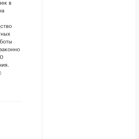
век в
на
дство
тных
аботы
законно
10
ния.
с