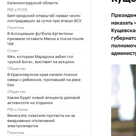
Калининградской области
РБК и РСХБ
Белгородский оперштаб назвал число
Президент
пострадавших за сутки при атаках ВСУ
наказать 
Политика
Кущевска
В Ассоциации футбола Аргентины
призвали оставить Месси в покое после
губернато
ЧМ
полномоч
Спорт
админист
Мяч, которым Марадона забил гол
«рукой Бога», выставят на аукцион
Общество
В Красноярском крае начали поиски
семьи с ребенком, пропавшей на реке
Кан
Общество
Каким будет новый эпицентр деловой
активности на Ходынке
РБК и Stone
Венесуэлу охватили протесты из-за
ежедневных отключений
электроэнергии
Политика