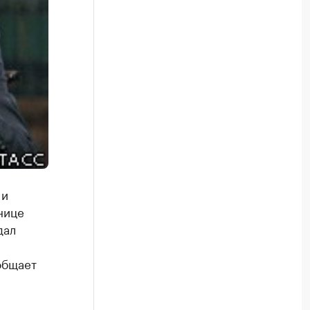
 и
нице
дал
общает