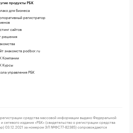
угие продукты РБК
лако для бизнеса
рпоративный регистратор
менов
стинг сайтов
г.решения
акомства
йт знакомств podbor.ru
К Компании
К Курсы
ола управления РБК
регистрации средства массовой информации выдано Федеральной
и сетевого издания «РБК» (свидетельство о регистрации средства
ор) 03.12.2021 за номером ЭЛ №ФС77-82385) сопровождаются