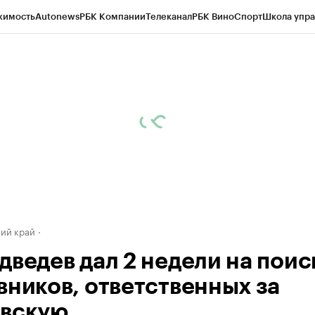
жимость
Autonews
РБК Компании
Телеканал
РБК Вино
Спорт
Школа упра
д
Стиль
Крипто
РБК Бизнес-среда
Дискуссионный клуб
Исследования
К
а контрагентов
Политика
Экономика
Бизнес
Технологии и медиа
Фина
ий край
дведев дал 2 недели на поис
вников, ответственных за
вскую