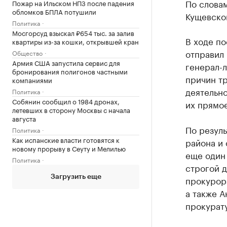
По слова
Пожар на Ильском НПЗ после падения
обломков БПЛА потушили
Кущевско
Политика
Мосгорсуд взыскал ₽654 тыс. за залив
В ходе п
квартиры из-за кошки, открывшей кран
отправил 
Общество
Армия США запустила сервис для
генерал-л
бронирования полигонов частными
причин тр
компаниями
деятельно
Политика
Собянин сообщил о 1984 дронах,
их прямо
летевших в сторону Москвы с начала
августа
По резул
Политика
Как испанские власти готовятся к
района и 
новому прорыву в Сеуту и Мелилью
еще один 
Политика
строгой 
Загрузить еще
прокурор
а также А
прокурат