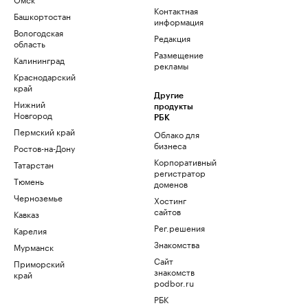
Контактная
Башкортостан
информация
Вологодская
Редакция
область
Размещение
Калининград
рекламы
Краснодарский
край
Другие
Нижний
продукты
Новгород
РБК
Пермский край
Облако для
бизнеса
Ростов-на-Дону
Корпоративный
Татарстан
регистратор
Тюмень
доменов
Черноземье
Хостинг
сайтов
Кавказ
Рег.решения
Карелия
Знакомства
Мурманск
Сайт
Приморский
знакомств
край
podbor.ru
РБК