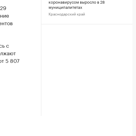
коронавирусом выросло в 28
229
муниципалитетах
Краснодарский край
дние
ентов
сь с
олжают
т 5 807