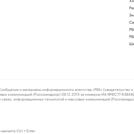
Хо
Ре
Зн
Са
РБ
РБ
Шк
ения и материалы информационного агентства «РБК» (свидетельство о 
овых коммуникаций (Роскомнадзор) 09.12.2015 за номером ИА №ФС77-63848) 
 связи, информационных технологий и массовых коммуникаций (Роскомнадз
нажмите Ctrl + Enter