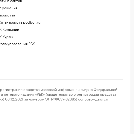
стинг сайтов
г.решения
акомства
йт знакомств podbor.ru
К Компании
К Курсы
ола управления РБК
регистрации средства массовой информации выдано Федеральной
и сетевого издания «РБК» (свидетельство о регистрации средства
ор) 03.12.2021 за номером ЭЛ №ФС77-82385) сопровождаются