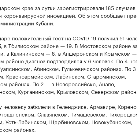
арском крае за сутки зарегистрировали 185 случаев
я коронавирусной инфекцией. Об этом сообщает пре
дминистрации Кубани.
аре положительный тест на COVID-19 получил 51 чело
, в Тбилисском районе — 19. В Мостовском районе з
й, в Калининском — 8, в Апшеронском и Крымском — 
м районе диагноз подтвердился у 6 человек. По 4 но
Туапсинском, Абинском, Гулькевичском районах. По 3
м, Красноармейском, Лабинском, Староминском,
ом районах. По 2 — в Новороссийске, Анапе,
нском, Курганинском, Крыловском, Северском район
 человеку заболели в Геленджике, Армавире, Корено
Отрадненском, Славянском, Тимашевском, Тихорецко
м, Усть-Лабинском, Щербиновском, Новокубанском,
ском районах.