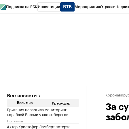
Подписка на РБК
Инвестиции
Мероприятия
Отрасли
Недви
РБК Курсы
РБК Life
Тренды
Визионеры
Национальные проекты
Горо
Газета
Спецпроекты СПб
Конференции СПб
Спецпроекты
Проверк
Коронавирус
Все новости
Краснодар
Весь мир
За с
Британия нарастила мониторинг
кораблей России у своих берегов
забо
Политика
Актер Кристофер Ламберт потерял