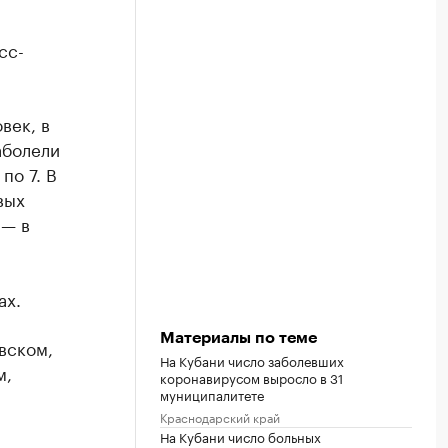
сс-
век, в
аболели
по 7. В
вых
 — в
ах.
Материалы по теме
вском,
На Кубани число заболевших
м,
коронавирусом выросло в 31
муниципалитете
Краснодарский край
На Кубани число больных