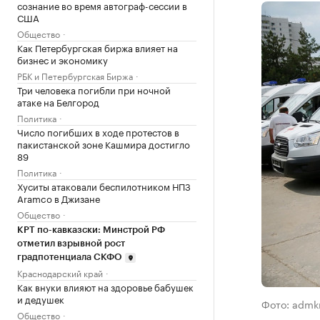
сознание во время автограф-сессии в
США
Общество
Как Петербургская биржа влияет на
бизнес и экономику
РБК и Петербургская Биржа
Три человека погибли при ночной
атаке на Белгород
Политика
Число погибших в ходе протестов в
пакистанской зоне Кашмира достигло
89
Политика
Хуситы атаковали беспилотником НПЗ
Aramco в Джизане
Общество
КРТ по-кавказски: Минстрой РФ
отметил взрывной рост
градпотенциала СКФО
Краснодарский край
Как внуки влияют на здоровье бабушек
и дедушек
Фото: admkr
Общество