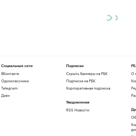
Социальные сети
Подписки
РБ
ВКонтакте
Скрыть баннеры на РБК
О 
Одноклассники
Подписка на РБК
Ко
Telegram
Корпоративная подписка
Ре
Дзен
Ра
Уведомления
RSS Новости
Др
Об
Ко
до