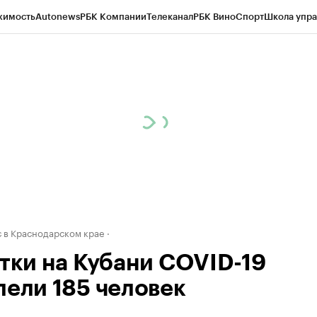
жимость
Autonews
РБК Компании
Телеканал
РБК Вино
Спорт
Школа упра
д
Стиль
Крипто
РБК Бизнес-среда
Дискуссионный клуб
Исследования
К
а контрагентов
Политика
Экономика
Бизнес
Технологии и медиа
Фина
 в Краснодарском крае
утки на Кубани COVID-19
лели 185 человек