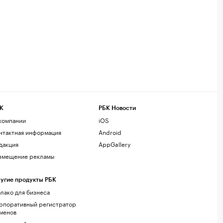
К
РБК Новости
компании
iOS
нтактная информация
Android
дакция
AppGallery
змещение рекламы
угие продукты РБК
лако для бизнеса
рпоративный регистратор
менов