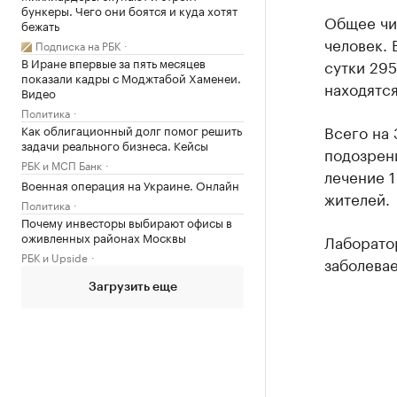
бункеры. Чего они боятся и куда хотят
Общее чи
бежать
человек. 
Подписка на РБК
В Иране впервые за пять месяцев
сутки 295
показали кадры с Моджтабой Хаменеи.
находятся
Видео
Политика
Всего на 
Как облигационный долг помог решить
задачи реального бизнеса. Кейсы
подозрени
РБК и МСП Банк
лечение 1
Военная операция на Украине. Онлайн
жителей.
Политика
Почему инвесторы выбирают офисы в
оживленных районах Москвы
Лаборатор
РБК и Upside
заболевае
Загрузить еще