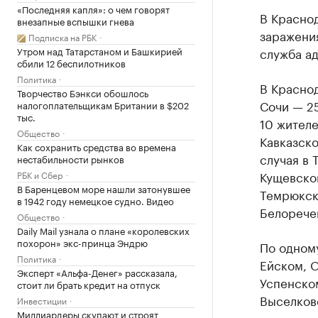
«Последняя капля»: о чем говорят
В Краснод
внезапные вспышки гнева
заражени
Подписка на РБК
Утром над Татарстаном и Башкирией
служба а
сбили 12 беспилотников
Политика
В Краснод
Творчество Бэнкси обошлось
Сочи — 25
налогоплательщикам Британии в $202
тыс.
10 жителе
Общество
Кавказско
Как сохранить средства во времена
случая в 
нестабильности рынков
Кущевско
РБК и Сбер
В Баренцевом море нашли затонувшее
Темрюкск
в 1942 году немецкое судно. Видео
Белорече
Общество
Daily Mail узнала о плане «королевских
похорон» экс-принца Эндрю
По одному
Политика
Ейском, 
Эксперт «Альфа-Денег» рассказала,
Успенско
стоит ли брать кредит на отпуск
Выселков
Инвестиции
Миллиардеры скупают и строят