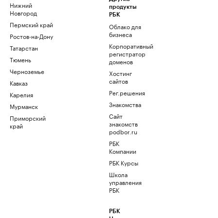
Нижний
продукты
Новгород
РБК
Пермский край
Облако для
бизнеса
Ростов-на-Дону
Корпоративный
Татарстан
регистратор
Тюмень
доменов
Черноземье
Хостинг
сайтов
Кавказ
Рег.решения
Карелия
Знакомства
Мурманск
Сайт
Приморский
знакомств
край
podbor.ru
РБК
Компании
РБК Курсы
Школа
управления
РБК
РБК