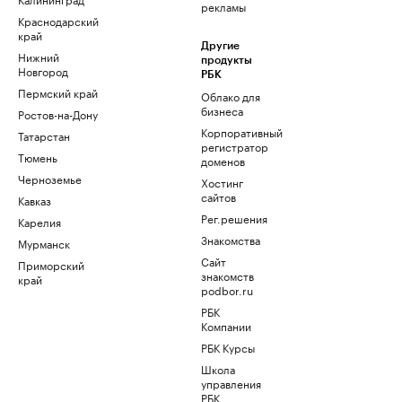
рекламы
Краснодарский
край
Другие
Нижний
продукты
Новгород
РБК
Пермский край
Облако для
бизнеса
Ростов-на-Дону
Корпоративный
Татарстан
регистратор
Тюмень
доменов
Черноземье
Хостинг
сайтов
Кавказ
Рег.решения
Карелия
Знакомства
Мурманск
Сайт
Приморский
знакомств
край
podbor.ru
РБК
Компании
РБК Курсы
Школа
управления
РБК