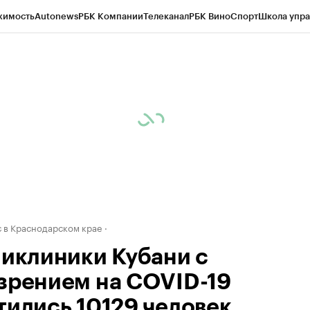
жимость
Autonews
РБК Компании
Телеканал
РБК Вино
Спорт
Школа упра
д
Стиль
Крипто
РБК Бизнес-среда
Дискуссионный клуб
Исследования
К
а контрагентов
Политика
Экономика
Бизнес
Технологии и медиа
Фина
 в Краснодарском крае
ликлиники Кубани с
зрением на COVID-19
тились 10129 человек