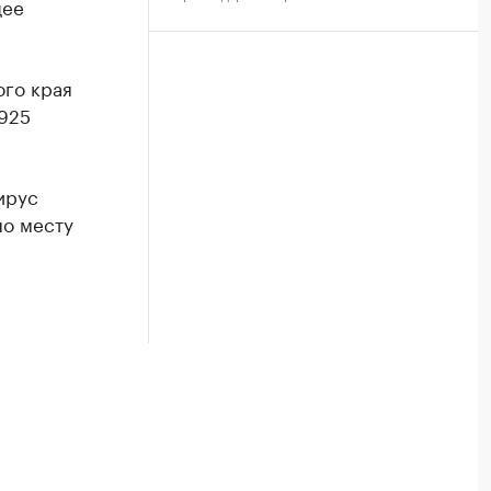
щее
ого края
 925
ирус
по месту