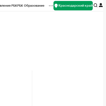
Краснодарский край
вления РБК
РБК Образование
редитные рейтинги
Франшизы
нсы
Рынок наличной валюты