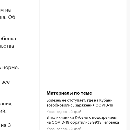
м на
ка. Об
ебенка.
льства
в норме,
 все
Материалы по теме
Болезнь не отступает: где на Кубани
ания,
возобновились заражения COVID-19
ий.
Краснодарский край
В поликлиники Кубани с подозрением
на COVID-19 обратились 9933 человека
на 3
Краснодарский край