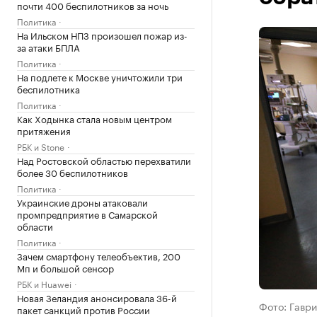
почти 400 беспилотников за ночь
Политика
На Ильском НПЗ произошел пожар из-
за атаки БПЛА
Политика
На подлете к Москве уничтожили три
беспилотника
Политика
Как Ходынка стала новым центром
притяжения
РБК и Stone
Над Ростовской областью перехватили
более 30 беспилотников
Политика
Украинские дроны атаковали
промпредприятие в Самарской
области
Политика
Зачем смартфону телеобъектив, 200
Мп и большой сенсор
РБК и Huawei
Новая Зеландия анонсировала 36-й
Фото: Гаври
пакет санкций против России