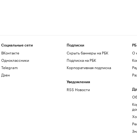
Социальные сети
Подписки
РБ
ВКонтакте
Скрыть баннеры на РБК
О 
Одноклассники
Подписка на РБК
Ко
Telegram
Корпоративная подписка
Ре
Дзен
Ра
Уведомления
RSS Новости
Др
Об
Ко
до
Хо
Ре
Зн