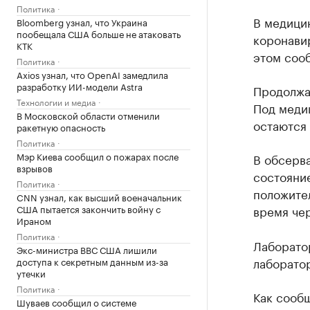
Политика
В медици
Bloomberg узнал, что Украина
пообещала США больше не атаковать
коронавир
КТК
этом соо
Политика
Axios узнал, что OpenAI замедлила
разработку ИИ-модели Astra
Продолжаю
Технологии и медиа
Под меди
В Московской области отменили
остаются 
ракетную опасность
Политика
Мэр Киева сообщил о пожарах после
В обсерва
взрывов
состояние
Политика
положител
CNN узнал, как высший военачальник
США пытается закончить войну с
время чер
Ираном
Политика
Лаборато
Экс-министра ВВС США лишили
лаборато
доступа к секретным данным из-за
утечки
Политика
Как сообщ
Шуваев сообщил о системе