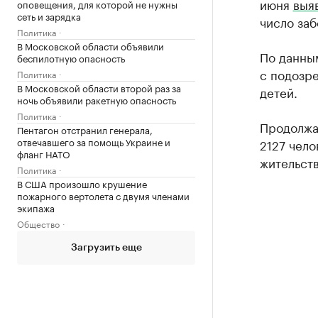
июня
выя
оповещения, для которой не нужны
сеть и зарядка
число заб
Политика
В Московской области объявили
По данны
беспилотную опасность
с подозре
Политика
В Московской области второй раз за
детей.
ночь объявили ракетную опасность
Политика
Продолжа
Пентагон отстранил генерала,
отвечавшего за помощь Украине и
2127 чел
фланг НАТО
жительст
Политика
В США произошло крушение
пожарного вертолета с двумя членами
экипажа
Общество
Загрузить еще