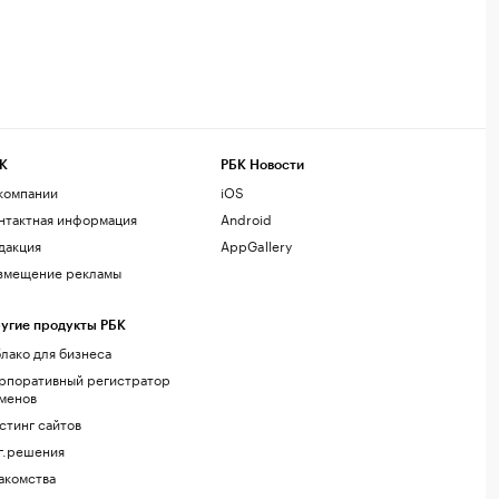
К
РБК Новости
компании
iOS
нтактная информация
Android
дакция
AppGallery
змещение рекламы
угие продукты РБК
лако для бизнеса
рпоративный регистратор
менов
стинг сайтов
г.решения
акомства