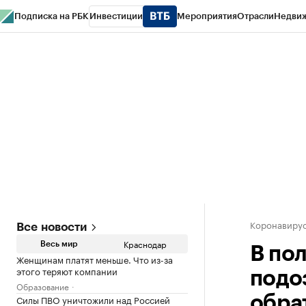
Подписка на РБК
Инвестиции
Мероприятия
Отрасли
Недви
РБК Курсы
РБК Life
Тренды
Визионеры
Национальные проекты
Горо
Газета
Спецпроекты СПб
Конференции СПб
Спецпроекты
Проверк
Коронавирус
Все новости
Краснодар
Весь мир
В по
Женщинам платят меньше. Что из-за
этого теряют компании
подо
Образование
Силы ПВО уничтожили над Россией
обра