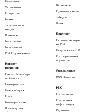
Политика
ВКонтакте
Экономика
Одноклассники
Общество
Telegram
Бизнес
Дзен
Технологии и
медиа
Финансы
Подписки
Скрыть баннеры
Биографии
на РБК
База знаний
Подписка на РБК
РБК Образование
Корпоративная
подписка
Новости
регионов
Уведомления
Санкт-Петербург
RSS Новости
и область
Екатеринбург
РБК
Новосибирск
О компании
Омск
Контактная
Башкортостан
информация
Вологодская
Редакция
область