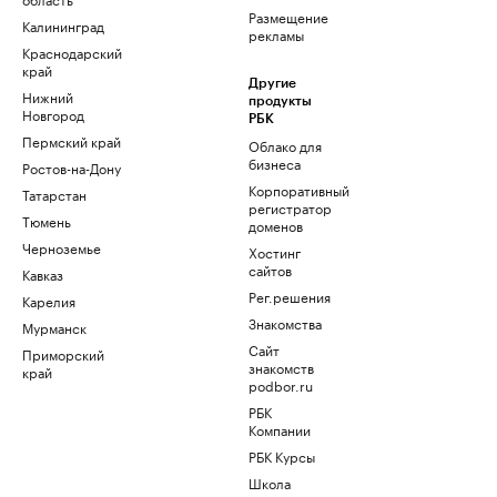
Размещение
Калининград
рекламы
Краснодарский
край
Другие
Нижний
продукты
Новгород
РБК
Пермский край
Облако для
бизнеса
Ростов-на-Дону
Корпоративный
Татарстан
регистратор
Тюмень
доменов
Черноземье
Хостинг
сайтов
Кавказ
Рег.решения
Карелия
Знакомства
Мурманск
Сайт
Приморский
знакомств
край
podbor.ru
РБК
Компании
РБК Курсы
Школа