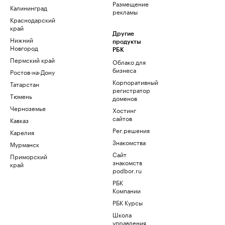
Размещение
Калининград
рекламы
Краснодарский
край
Другие
Нижний
продукты
Новгород
РБК
Пермский край
Облако для
бизнеса
Ростов-на-Дону
Корпоративный
Татарстан
регистратор
Тюмень
доменов
Черноземье
Хостинг
сайтов
Кавказ
Рег.решения
Карелия
Знакомства
Мурманск
Сайт
Приморский
знакомств
край
podbor.ru
РБК
Компании
РБК Курсы
Школа
управления