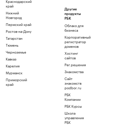
Краснодарский
край
Другие
Нижний
продукты
Новгород
РБК
Пермский край
Облако для
бизнеса
Ростов-на-Дону
Корпоративный
Татарстан
регистратор
Тюмень
доменов
Черноземье
Хостинг
сайтов
Кавказ
Рег.решения
Карелия
Знакомства
Мурманск
Сайт
Приморский
знакомств
край
podbor.ru
РБК
Компании
РБК Курсы
Школа
управления
РБК