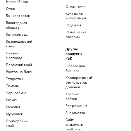
Новосибирск
О компании
Омск
Контактная
Башкортостан
информация
Вологодская
Редакция
область
Размещение
Калининград
рекламы
Краснодарский
край
Другие
Нижний
продукты
Новгород
РБК
Пермский край
Облако для
бизнеса
Ростов-на-Дону
Корпоративный
Татарстан
регистратор
Тюмень
доменов
Черноземье
Хостинг
сайтов
Кавказ
Рег.решения
Карелия
Знакомства
Мурманск
Сайт
Приморский
знакомств
край
podbor.ru