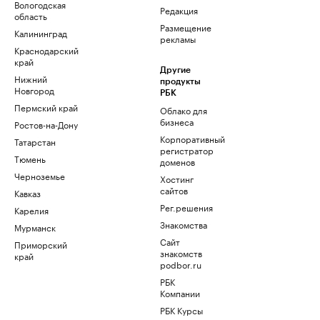
Вологодская
Редакция
область
Размещение
Калининград
рекламы
Краснодарский
край
Другие
Нижний
продукты
Новгород
РБК
Пермский край
Облако для
бизнеса
Ростов-на-Дону
Корпоративный
Татарстан
регистратор
Тюмень
доменов
Черноземье
Хостинг
сайтов
Кавказ
Рег.решения
Карелия
Знакомства
Мурманск
Сайт
Приморский
знакомств
край
podbor.ru
РБК
Компании
РБК Курсы