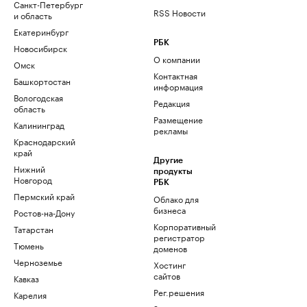
Санкт-Петербург
RSS Новости
и область
Екатеринбург
РБК
Новосибирск
О компании
Омск
Контактная
Башкортостан
информация
Вологодская
Редакция
область
Размещение
Калининград
рекламы
Краснодарский
край
Другие
Нижний
продукты
Новгород
РБК
Пермский край
Облако для
бизнеса
Ростов-на-Дону
Корпоративный
Татарстан
регистратор
Тюмень
доменов
Черноземье
Хостинг
сайтов
Кавказ
Рег.решения
Карелия