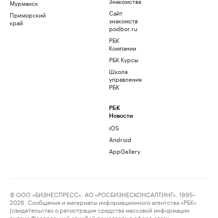
Знакомства
Мурманск
Сайт
Приморский
знакомств
край
podbor.ru
РБК
Компании
РБК Курсы
Школа
управления
РБК
РБК
Новости
iOS
Android
AppGallery
© ООО «БИЗНЕСПРЕСС», АО «РОСБИЗНЕСКОНСАЛТИНГ», 1995–
2026. Сообщения и материалы информационного агентства «РБК»
(свидетельство о регистрации средства массовой информации
выдано Федеральной службой по надзору в сфере связи,