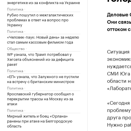
энергетике из-за конфликта на Украине
Политика
Рубио пошутил о межгалактических
Деловые 
проблемах в ответ на вопрос про
Они связ
Украину
оттоком с
Политика
«Человек-паук: Новый день» за неделю
стал самым кассовым фильмом года
Общество
Ситуация
WP узнала, что Трамп потребовал у
экономик
Хегсета объяснений из-за дефицита
ракет
нуждаетс
Политика
СМИ Юга 
«ЕП» узнала, что Залужного не пустили
области 
на встречу с британским министром
«Лаборат
Политика
Ярославский губернатор сообщил о
перекрытии трассы на Москву из-за
«Сегодня
атаки
проблему
Политика
Мирный житель и боец «Орлана»
друга про
ранены при атаке на Белгородскую
Нужно раб
область