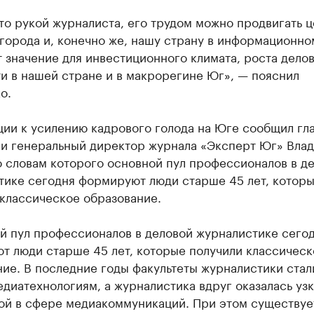
то рукой журналиста, его трудом можно продвигать 
города и, конечно же, нашу страну в информационно
 значение для инвестиционного климата, роста дело
и в нашей стране и в макрорегине Юг», — пояснил
о.
ции к усилению кадрового голода на Юге сообщил гл
 и генеральный директор журнала «Эксперт Юг» Вла
о словам которого основной пул профессионалов в д
тике сегодня формируют люди старше 45 лет, котор
 классическое образование.
й пул профессионалов в деловой журналистике сего
т люди старше 45 лет, которые получили классическ
ие. В последние годы факультеты журналистики стал
диатехнологиям, а журналистика вдруг оказалась уз
ой в сфере медиакоммуникаций. При этом существуе