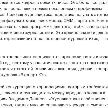
ный отток кадров в область пиара. Это было всегда, 
ньше восполнялся новым поколением с профильных
ов. Деловая журналистика перестала получать этот 
гда факультеты занялись медиа, СММ, таргетом. Нам 
азовательные программы для того, чтобы заново про
людям идею журналистики. Это крайне важно и для с
который зависит от качественной журналистики», — с
 остро дефицит специалистов прослеживается в изд
 год, поэтому у аналитического агентства практичес
тается открытой та или иная вакансия, добавил гене
 журнала «Эксперт Юг».
ей конкуренции с корпорациями, которым требуются
, говорит и руководитель международного холдинга
иа» Владимир Денисов. «Журналистике свойственен
голод, так как многие специалисты уходят в смежны