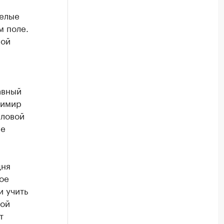
целые
м поле.
вой
авный
димир
еловой
ые
дня
ое
и учить
кой
т