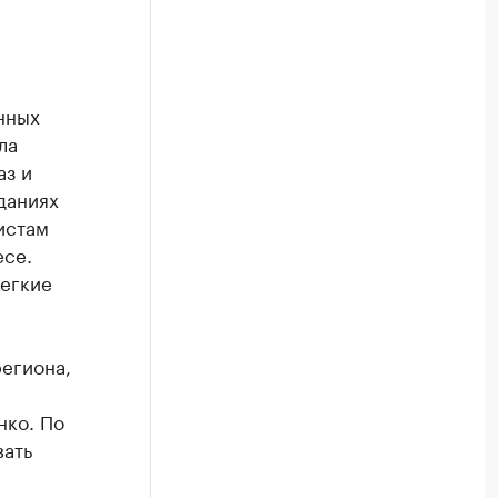
нных
ла
аз и
даниях
истам
есе.
егкие
егиона,
нко. По
вать