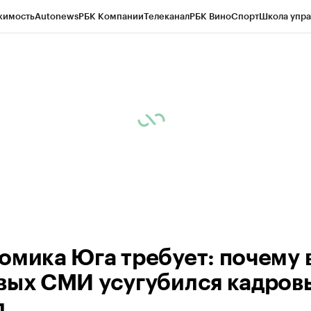
жимость
Autonews
РБК Компании
Телеканал
РБК Вино
Спорт
Школа упра
д
Стиль
Крипто
РБК Бизнес-среда
Дискуссионный клуб
Исследования
К
а контрагентов
Политика
Экономика
Бизнес
Технологии и медиа
Фина
омика Юга требует: почему 
вых СМИ усугубился кадров
д