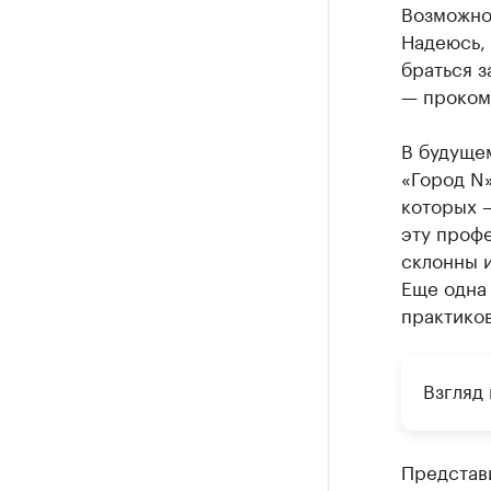
Возможно
Надеюсь, 
браться з
— проком
В будущем
«Город N»
которых 
эту проф
склонны 
Еще одна 
практиков
Взгляд 
Представ