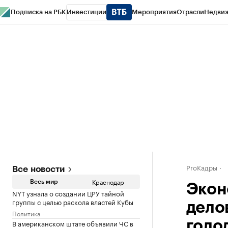
Подписка на РБК
Инвестиции
Мероприятия
Отрасли
Недви
РБК Курсы
РБК Life
Тренды
Визионеры
Национальные проекты
Горо
Газета
Спецпроекты СПб
Конференции СПб
Спецпроекты
Проверк
ProКадры
Все новости
Краснодар
Весь мир
Экон
NYT узнала о создании ЦРУ тайной
группы с целью раскола властей Кубы
дело
Политика
В американском штате объявили ЧС в
голо