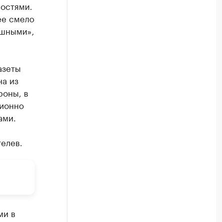
остями.
ее смело
ашными»,
азеты
на из
роны, в
ционно
ами.
елев.
ми в