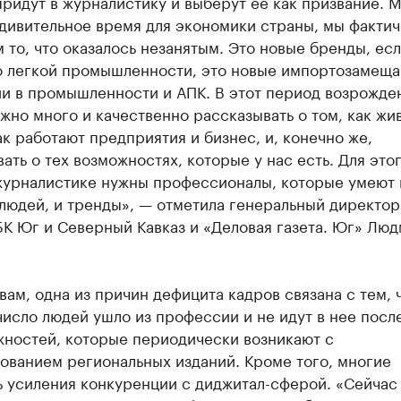
ридут в журналистику и выберут ее как призвание. 
дивительное время для экономики страны, мы факти
 то, что оказалось незанятым. Это новые бренды, ес
о легкой промышленности, это новые импортозамещ
ии в промышленности и АПК. В этот период возрожде
жно много и качественно рассказывать о том, как жи
ак работают предприятия и бизнес, и, конечно же,
ать о тех возможностях, которые у нас есть. Для этог
журналистике нужны профессионалы, которые умеют 
 людей, и тренды», — отметила генеральный директо
К Юг и Северный Кавказ и «Деловая газета. Юг» Люд
вам, одна из причин дефицита кадров связана с тем, 
исло людей ушло из профессии и не идут в нее после
жностей, которые периодически возникают с
ованием региональных изданий. Кроме того, многие
ь усиления конкуренции с диджитал-сферой. «Сейчас