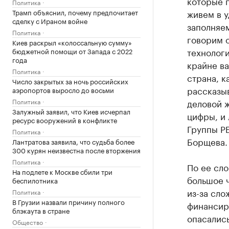
которые п
Политика
Трамп объяснил, почему предпочитает
живем в у
сделку с Ираном войне
заполняем
Политика
говорим 
Киев раскрыл «колоссальную сумму»
технолог
бюджетной помощи от Запада с 2022
года
крайне ва
Политика
страна, к
Число закрытых за ночь российских
рассказыв
аэропортов выросло до восьми
Политика
деловой 
Залужный заявил, что Киев исчерпал
цифры, и
ресурс вооружений в конфликте
Группы РБ
Политика
Борщева.
Лантратова заявила, что судьба более
300 курян неизвестна после вторжения
Политика
По ее сло
На подлете к Москве сбили три
большое ч
беспилотника
из-за сло
Политика
В Грузии назвали причину полного
финансир
блэкаута в стране
опасалис
Общество