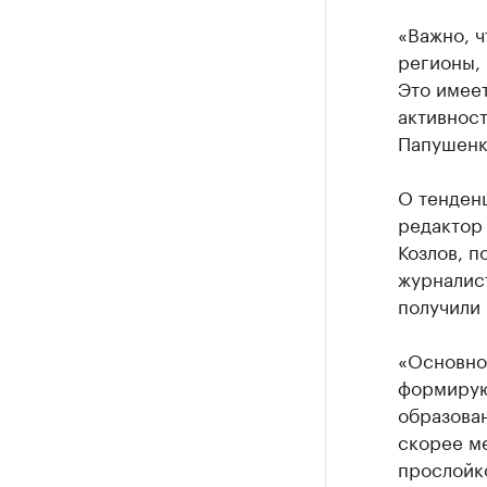
«Важно, ч
регионы, 
Это имеет
активност
Папушенк
О тенден
редактор
Козлов, п
журналис
получили
«Основно
формирую
образован
скорее ме
прослойк