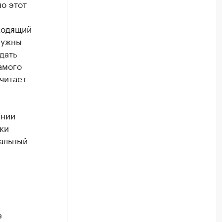
но этот
входящий
нужны
дать
амого
читает
ании
ки
ральный
е