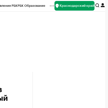
Краснодарский край
вления РБК
РБК Образование
редитные рейтинги
Франшизы
нсы
Рынок наличной валюты
в
ый