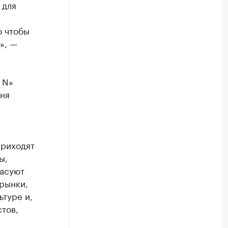
 для
о чтобы
», —
 N»
дня
приходят
ы,
пасуют
рынки,
ьтуре и,
стов,