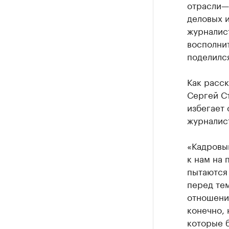
отрасли—
деловых и
журналис
восполнит
поделился
Как расск
Сергей Ст
избегает 
журналис
«Кадровый
к нам на 
пытаются 
перед тем
отношения
конечно, 
которые б