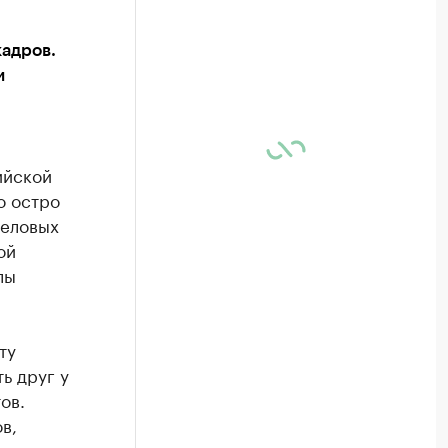
адров.
и
ийской
о остро
деловых
ой
лы
ту
ь друг у
ов.
в,