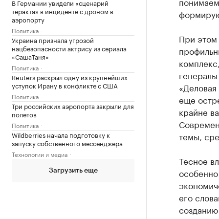
понимаем,
В Германии увидели «сценарий
теракта» в инциденте с дроном в
формирую
аэропорту
Политика
При этом
Украина признала угрозой
нацбезопасности актрису из сериала
профильн
«СашаТаня»
комплекс,
Политика
генераль
Reuters раскрыл одну из крупнейших
уступок Ирану в конфликте с США
«Деловая 
Политика
еще остре
Три российских аэропорта закрыли для
крайне ва
полетов
Современ
Политика
Wildberries начала подготовку к
темы, сре
запуску собственного мессенджера
Технологии и медиа
Тесное в
особенно
Загрузить еще
экономич
его слова
созданию 