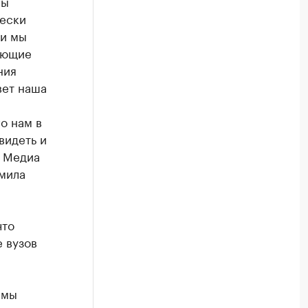
Мы
чески
ли мы
ающие
ния
вет наша
о нам в
видеть и
р Медиа
мила
что
 вузов
 мы