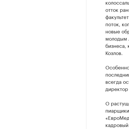
колоссаль
отток ра
факультет
поток, ко
новые обр
молодым 
бизнеса, 
Козлов.
Особенно
последний
всегда ос
директор
О растущ
пиарщики
«ЕвроМед
кадровый 