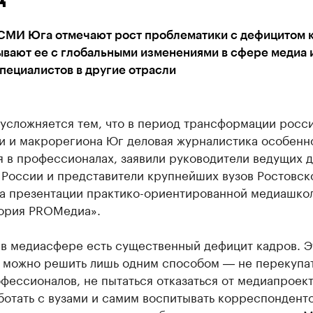
СМИ Юга отмечают рост проблематики с дефицитом к
ывают ее с глобальными изменениями в сфере медиа 
пециалистов в другие отрасли
 усложняется тем, что в период трансформации росс
и и макрорегиона Юг деловая журналистика особенн
я в профессионалах, заявили руководители ведущих 
России и представители крупнейших вузов Ростовск
на презентации практико-ориентированной медиашко
ория PROМедиа».
 в медиасфере есть существенный дефицит кадров. Э
 можно решить лишь одним способом ― не перекупат
фессионалов, не пытаться отказаться от медиапроект
отать с вузами и самим воспитывать корреспонденто