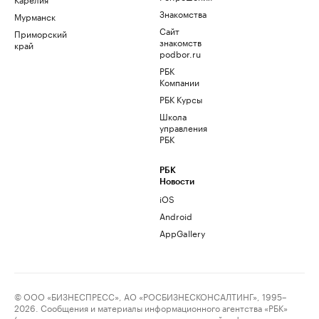
Знакомства
Мурманск
Сайт
Приморский
знакомств
край
podbor.ru
РБК
Компании
РБК Курсы
Школа
управления
РБК
РБК
Новости
iOS
Android
AppGallery
© ООО «БИЗНЕСПРЕСС», АО «РОСБИЗНЕСКОНСАЛТИНГ», 1995–
2026. Сообщения и материалы информационного агентства «РБК»
(свидетельство о регистрации средства массовой информации