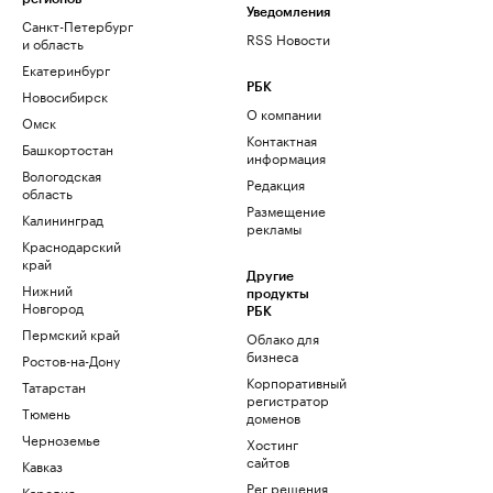
Уведомления
Санкт-Петербург
RSS Новости
и область
Екатеринбург
РБК
Новосибирск
О компании
Омск
Контактная
Башкортостан
информация
Вологодская
Редакция
область
Размещение
Калининград
рекламы
Краснодарский
край
Другие
Нижний
продукты
Новгород
РБК
Пермский край
Облако для
бизнеса
Ростов-на-Дону
Корпоративный
Татарстан
регистратор
Тюмень
доменов
Черноземье
Хостинг
сайтов
Кавказ
Рег.решения
Карелия