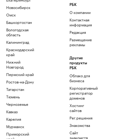
РБК
Новосибирск
О компании
Омск
Контактная
Башкортостан
информация
Вологодская
Редакция
область
Размещение
Калининград
рекламы
Краснодарский
край
Другие
Нижний
продукты
Новгород
РБК
Пермский край
Облако для
бизнеса
Ростов-на-Дону
Корпоративный
Татарстан
регистратор
Тюмень
доменов
Черноземье
Хостинг
сайтов
Кавказ
Рег.решения
Карелия
Знакомства
Мурманск
Сайт
Приморский
знакомств
край