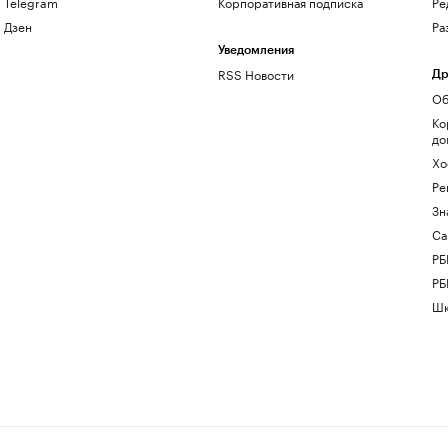
Telegram
Корпоративная подписка
Ре
Дзен
Ра
Уведомления
RSS Новости
Др
Об
Ко
до
Хо
Ре
Зн
Са
РБ
РБ
Шк