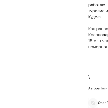
работают 
туризма 
Куделя.
Как ранее
Краснодар
15 млн че
номерног
\
Авторы
Теги
Олег 