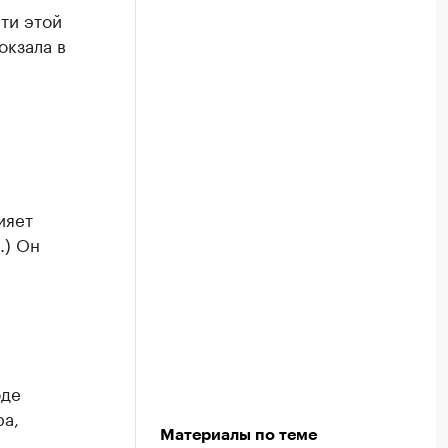
ти этой
окзала в
ияет
.) Он
оде
ра,
Материалы по теме