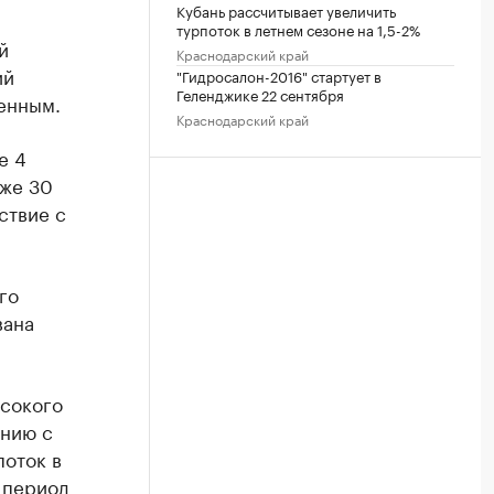
Кубань рассчитывает увеличить
турпоток в летнем сезоне на 1,5-2%
й
Краснодарский край
ий
"Гидросалон-2016" стартует в
Геленджике 22 сентября
енным.
Краснодарский край
е 4
уже 30
ствие с
го
вана
ысокого
ению с
поток в
т период