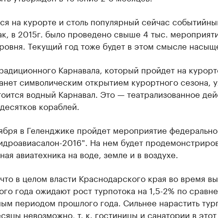
ся на курорте и столь популярный сейчас событийны
ак, в 2015г. было проведено свыше 4 тыс. мероприят
ровня. Текущий год тоже будет в этом смысле насыщ
радиционного Карнавала, который пройдет на курорт
танет символическим открытием курортного сезона, 
оится водный Карнавал. Это — театрализованное дей
десятков кораблей.
тября в Геленджике пройдет мероприятие федерально
Гидроавиасалон-2016". На нем будет продемонстриро
ая авиатехника на воде, земле и в воздухе.
что в целом власти Краснодарского края во время в
ого года ожидают рост турпотока на 1,5-2% по сравн
ым периодом прошлого года. Сильнее нарастить тур
сяцы невозможно, т. к. гостиницы и санатории в это