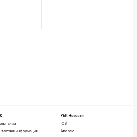
К
РБК Новости
компании
iOS
нтактная информация
Android