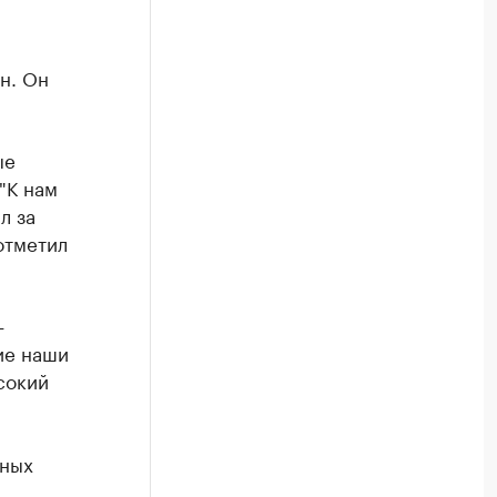
н. Он
ые
"К нам
л за
отметил
—
ие наши
сокий
нных