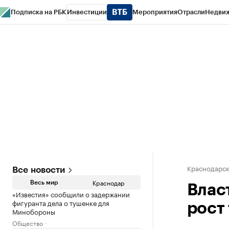
Подписка на РБК
Инвестиции
Мероприятия
Отрасли
Недви
РБК Курсы
РБК Life
Тренды
Визионеры
Национальные проекты
Горо
Газета
Спецпроекты СПб
Конференции СПб
Спецпроекты
Проверк
Краснодарск
Все новости
Краснодар
Весь мир
Влас
«Известия» сообщили о задержании
фигуранта дела о тушенке для
рост
Минобороны
Общество