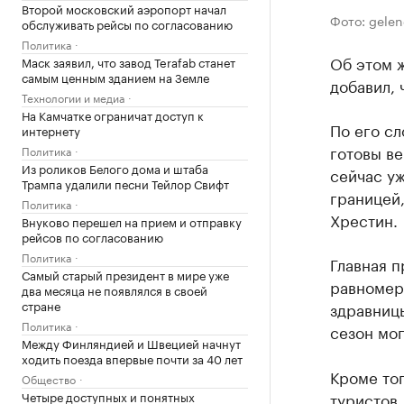
Второй московский аэропорт начал
Фото: gelen
обслуживать рейсы по согласованию
Политика
Об этом 
Маск заявил, что завод Terafab станет
самым ценным зданием на Земле
добавил, 
Технологии и медиа
На Камчатке ограничат доступ к
По его сл
интернету
готовы ве
Политика
Из роликов Белого дома и штаба
сейчас уж
Трампа удалили песни Тейлор Свифт
границей,
Политика
Хрестин.
Внуково перешел на прием и отправку
рейсов по согласованию
Политика
Главная п
Самый старый президент в мире уже
равномер
два месяца не появлялся в своей
стране
здравницы
Политика
сезон мог
Между Финляндией и Швецией начнут
ходить поезда впервые почти за 40 лет
Кроме то
Общество
туристов.
Четыре доступных и понятных