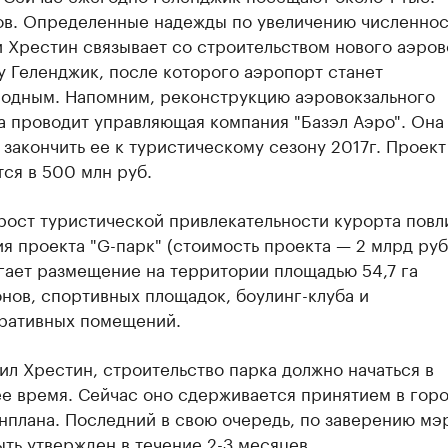
ов. Определенные надежды по увеличению численнос
 Хрестин связывает со строительством нового аэров
 Геленджик, после которого аэропорт станет
одным. Напомним, реконструкцию аэровокзального
а проводит управляющая компания "Базэл Аэро". Она
закончить ее к туристическому сезону 2017г. Проект
ся в 500 млн руб.
рост туристической привлекательности курорта повл
я проекта "G-парк" (стоимость проекта — 2 млрд руб
гает размещение на территории площадью 54,7 га
нов, спортивных площадок, боулинг-клуба и
ративных помещений.
ил Хрестин, строительство парка должно начаться в
е время. Сейчас оно сдерживается принятием в гор
нплана. Последний в свою очередь, по заверению мэ
ть утвержден в течение 2-3 месяцев.