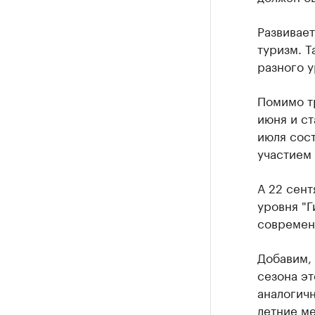
Развивает
туризм. Т
разного у
Помимо т
июня и с
июля сост
участием 
А 22 сен
уровня "
современн
Добавим, 
сезона эт
аналогичн
летние ме