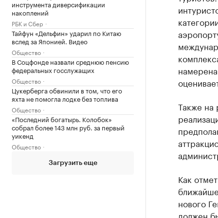
инструмента диверсификации
интурист
накоплений
категории
РБК и Сбер
аэропорту
Тайфун «Дельфин» ударил по Китаю
вслед за Японией. Видео
междунар
Общество
комплекс
В Соцфонде назвали среднюю пенсию
намерена 
федеральных госслужащих
оценивает
Общество
Цукерберга обвинили в том, что его
яхта не помогла лодке без топлива
Также на 
Общество
реализаци
«Последний богатырь. Колобок»
собрал более 143 млн руб. за первый
предпола
уикенд
аттракцио
Общество
админист
Загрузить еще
Как отмет
ближайше
нового Ге
должен бы