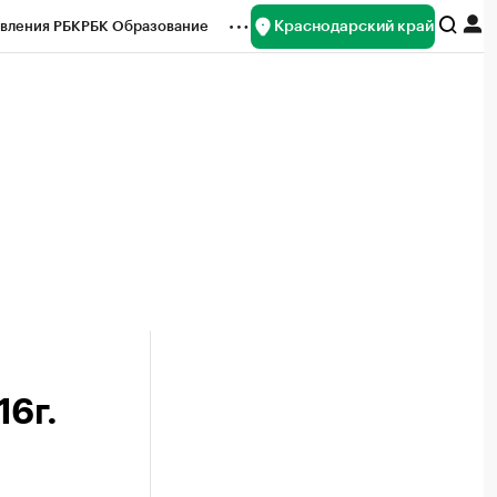
Краснодарский край
вления РБК
РБК Образование
редитные рейтинги
Франшизы
нсы
Рынок наличной валюты
6г.