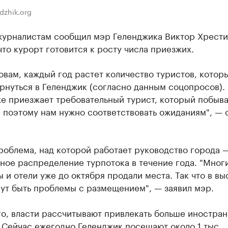
dzhik.org
журналистам сообщил мэр Геленджика Виктор Хрести
что курорт готовится к росту числа приезжих.
овам, каждый год растет количество туристов, котор
рнуться в Геленджик (согласно данным соцопросов). 
е приезжает требовательный турист, который побыва
 поэтому нам нужно соответствовать ожиданиям", — 
роблема, над которой работает руководство города 
ное распределение турпотока в течение года. "Мног
 и отели уже до октября продали места. Так что в вы
ут быть проблемы с размещением", — заявил мэр.
го, власти рассчитывают привлекать больше иностра
 Сейчас ежегодно Геленджик посещают около 1 тыс.