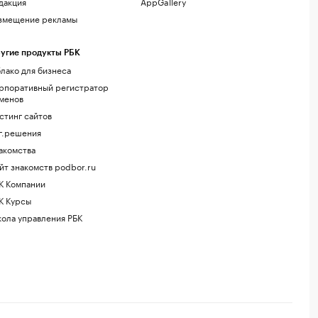
дакция
AppGallery
змещение рекламы
угие продукты РБК
лако для бизнеса
рпоративный регистратор
менов
стинг сайтов
г.решения
акомства
йт знакомств podbor.ru
К Компании
К Курсы
ола управления РБК