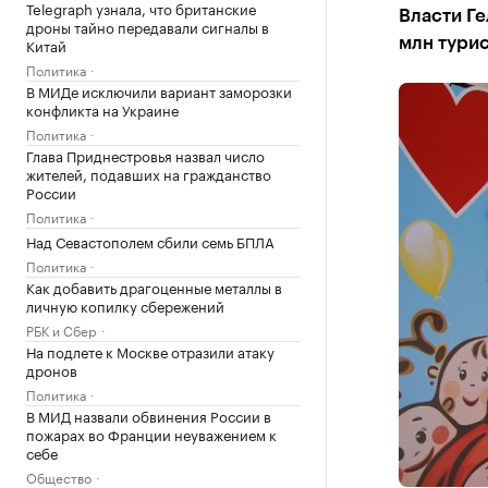
Telegraph узнала, что британские
Власти Ге
дроны тайно передавали сигналы в
Китай
млн турис
Политика
В МИДе исключили вариант заморозки
конфликта на Украине
Политика
Глава Приднестровья назвал число
жителей, подавших на гражданство
России
Политика
Над Севастополем сбили семь БПЛА
Политика
Как добавить драгоценные металлы в
личную копилку сбережений
РБК и Сбер
На подлете к Москве отразили атаку
дронов
Политика
В МИД назвали обвинения России в
пожарах во Франции неуважением к
себе
Общество