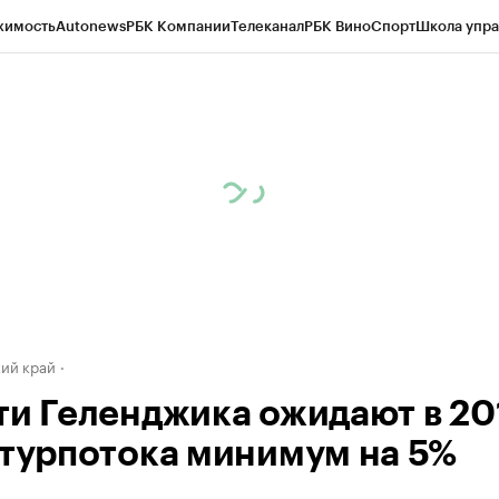
жимость
Autonews
РБК Компании
Телеканал
РБК Вино
Спорт
Школа упра
д
Стиль
Крипто
РБК Бизнес-среда
Дискуссионный клуб
Исследования
К
а контрагентов
Политика
Экономика
Бизнес
Технологии и медиа
Фина
ий край
ти Геленджика ожидают в 201
 турпотока минимум на 5%