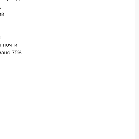
,
ий
ы
л почти
вано 75%