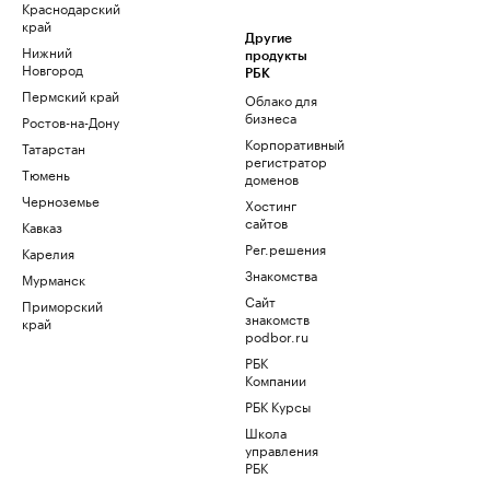
Краснодарский
край
Другие
Нижний
продукты
Новгород
РБК
Пермский край
Облако для
бизнеса
Ростов-на-Дону
Корпоративный
Татарстан
регистратор
Тюмень
доменов
Черноземье
Хостинг
сайтов
Кавказ
Рег.решения
Карелия
Знакомства
Мурманск
Сайт
Приморский
знакомств
край
podbor.ru
РБК
Компании
РБК Курсы
Школа
управления
РБК