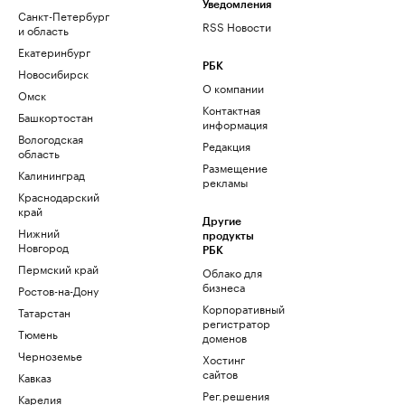
Уведомления
Санкт-Петербург
RSS Новости
и область
Екатеринбург
РБК
Новосибирск
О компании
Омск
Контактная
Башкортостан
информация
Вологодская
Редакция
область
Размещение
Калининград
рекламы
Краснодарский
край
Другие
Нижний
продукты
Новгород
РБК
Пермский край
Облако для
бизнеса
Ростов-на-Дону
Корпоративный
Татарстан
регистратор
Тюмень
доменов
Черноземье
Хостинг
сайтов
Кавказ
Рег.решения
Карелия