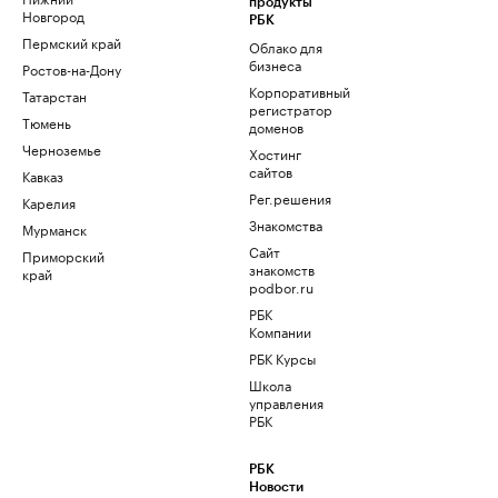
продукты
Новгород
РБК
Пермский край
Облако для
бизнеса
Ростов-на-Дону
Корпоративный
Татарстан
регистратор
Тюмень
доменов
Черноземье
Хостинг
сайтов
Кавказ
Рег.решения
Карелия
Знакомства
Мурманск
Сайт
Приморский
знакомств
край
podbor.ru
РБК
Компании
РБК Курсы
Школа
управления
РБК
РБК
Новости