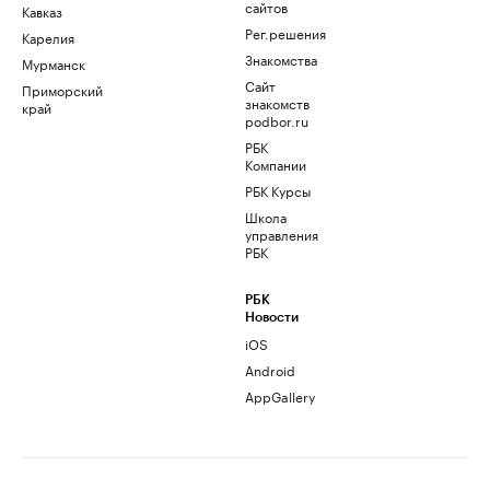
сайтов
Кавказ
Рег.решения
Карелия
Знакомства
Мурманск
Сайт
Приморский
знакомств
край
podbor.ru
РБК
Компании
РБК Курсы
Школа
управления
РБК
РБК
Новости
iOS
Android
AppGallery