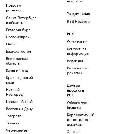
подписка
Новости
регионов
Уведомления
Санкт-Петербург
RSS Новости
и область
Екатеринбург
РБК
Новосибирск
О компании
Омск
Контактная
Башкортостан
информация
Вологодская
Редакция
область
Размещение
Калининград
рекламы
Краснодарский
край
Другие
Нижний
продукты
Новгород
РБК
Пермский край
Облако для
бизнеса
Ростов-на-Дону
Корпоративный
Татарстан
регистратор
Тюмень
доменов
Черноземье
Хостинг