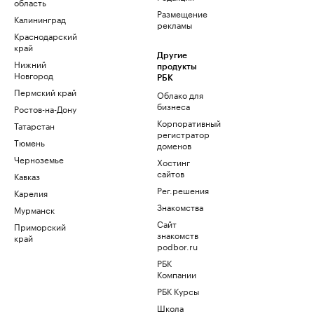
область
Размещение
Калининград
рекламы
Краснодарский
край
Другие
Нижний
продукты
Новгород
РБК
Пермский край
Облако для
бизнеса
Ростов-на-Дону
Корпоративный
Татарстан
регистратор
Тюмень
доменов
Черноземье
Хостинг
сайтов
Кавказ
Рег.решения
Карелия
Знакомства
Мурманск
Сайт
Приморский
знакомств
край
podbor.ru
РБК
Компании
РБК Курсы
Школа