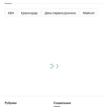
КВН
Краснодар
День первокурсника
Майкоп
Рубрики
Социальные
сети