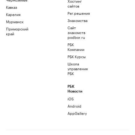
Хостинг
сайтов
Кавказ
Рег.решения
Карелия
Знакомства
Мурманск
Сайт
Приморский
знакомств
край
podbor.ru
РБК
Компании
РБК Курсы
Школа
управления
РБК
РБК
Новости
iOS
Android
AppGallery