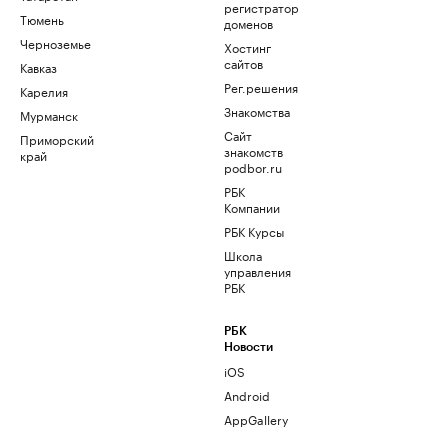
регистратор
Тюмень
доменов
Черноземье
Хостинг
сайтов
Кавказ
Рег.решения
Карелия
Знакомства
Мурманск
Сайт
Приморский
знакомств
край
podbor.ru
РБК
Компании
РБК Курсы
Школа
управления
РБК
РБК
Новости
iOS
Android
AppGallery