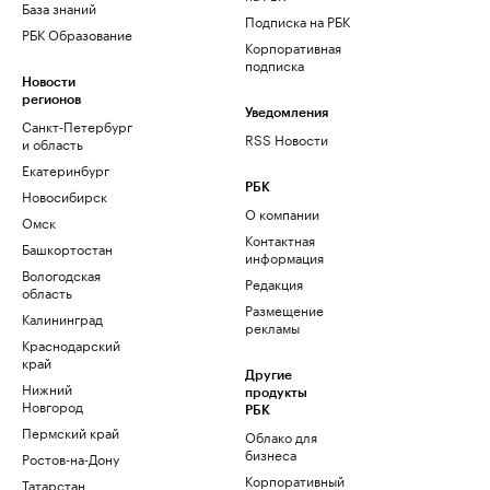
База знаний
Подписка на РБК
РБК Образование
Корпоративная
подписка
Новости
регионов
Уведомления
Санкт-Петербург
RSS Новости
и область
Екатеринбург
РБК
Новосибирск
О компании
Омск
Контактная
Башкортостан
информация
Вологодская
Редакция
область
Размещение
Калининград
рекламы
Краснодарский
край
Другие
Нижний
продукты
Новгород
РБК
Пермский край
Облако для
бизнеса
Ростов-на-Дону
Корпоративный
Татарстан