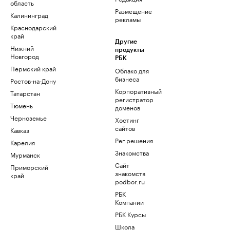
область
Размещение
Калининград
рекламы
Краснодарский
край
Другие
Нижний
продукты
Новгород
РБК
Пермский край
Облако для
бизнеса
Ростов-на-Дону
Корпоративный
Татарстан
регистратор
Тюмень
доменов
Черноземье
Хостинг
сайтов
Кавказ
Рег.решения
Карелия
Знакомства
Мурманск
Сайт
Приморский
знакомств
край
podbor.ru
РБК
Компании
РБК Курсы
Школа