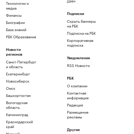
Дзен
Технологии и
медиа
Финансы
Подписки
Скрыть баннеры
Биографии
на РБК
База знаний
Подписка на РБК
РБК Образование
Корпоративная
подписка
Новости
регионов
Уведомления
Санкт-Петербург
RSS Новости
и область
Екатеринбург
РБК
Новосибирск
О компании
Омск
Контактная
Башкортостан
информация
Вологодская
Редакция
область
Размещение
Калининград
рекламы
Краснодарский
край
Другие
Нижний