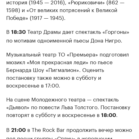
история (1945 — 2016), «Рюриковичи» (862 —
1598) и «От великих потрясений к Великой
Победе» (1917 — 1945).
В
Театр Драмы дает спектакль «Горгоны»
18:30
по мотивам одноименной пьесы Дона Нигро.
Музыкальный театр ТО «Премьера» подготовил
мюзикл «Моя прекрасная леди» по пьесе
Бернарда Шоу «Пигмалион». Оценить
постановку также можно в субботу и
воскресенье в 17:00.
На сцене Молодежного театра — спектакль
«Дьявол» по повести Льва Толстого. Постановку
повторят в субботу и воскресенье в
.
18:00
В
в The Rock Bar продолжить вечер можно
21:00
под песни группы «Сплин» в исполнении