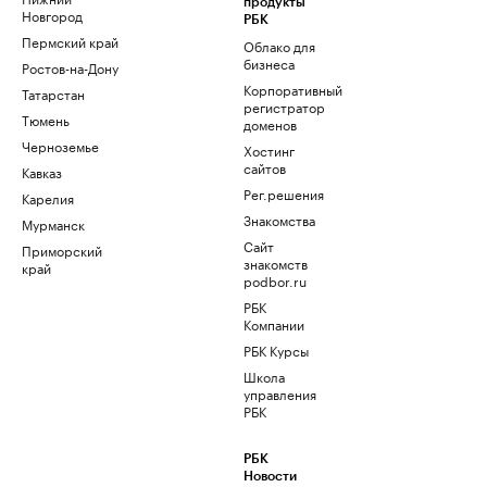
продукты
Новгород
РБК
Пермский край
Облако для
бизнеса
Ростов-на-Дону
Корпоративный
Татарстан
регистратор
Тюмень
доменов
Черноземье
Хостинг
сайтов
Кавказ
Рег.решения
Карелия
Знакомства
Мурманск
Сайт
Приморский
знакомств
край
podbor.ru
РБК
Компании
РБК Курсы
Школа
управления
РБК
РБК
Новости