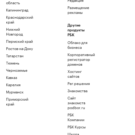
область
Размещение
Калининград
рекламы
Краснодарский
край
Другие
Нижний
продукты
Новгород
РБК
Пермский край
Облако для
бизнеса
Ростов-на-Дону
Корпоративный
Татарстан
регистратор
Тюмень
доменов
Черноземье
Хостинг
сайтов
Кавказ
Рег.решения
Карелия
Знакомства
Мурманск
Сайт
Приморский
знакомств
край
podbor.ru
РБК
Компании
РБК Курсы
Школа