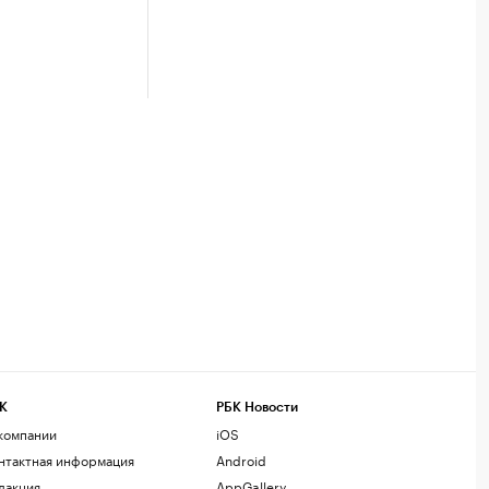
К
РБК Новости
компании
iOS
нтактная информация
Android
дакция
AppGallery