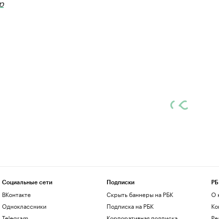
р
Социальные сети
Подписки
РБ
ВКонтакте
Скрыть баннеры на РБК
О 
Одноклассники
Подписка на РБК
Ко
Telegram
Корпоративная подписка
Ре