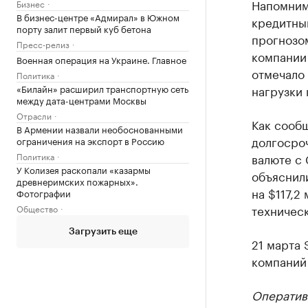
Напомним,
Бизнес
В бизнес-центре «Адмирал» в Южном
кредитны
порту залит первый куб бетона
прогнозо
Пресс-релиз
компании 
Военная операция на Украине. Главное
отмечало
Политика
«Билайн» расширил транспортную сеть
нагрузки 
между дата-центрами Москвы
Отрасли
Как сообщ
В Армении назвали необоснованными
долгосро
ограничения на экспорт в Россию
Политика
валюте с 
У Колизея раскопали «казармы
объяснили
древнеримских пожарных».
на $117,2
Фотографии
техническ
Общество
Загрузить еще
21 марта
компаний 
Оператив