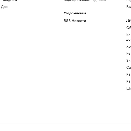
Дзен
Ра
Уведомления
RSS Новости
Др
Об
Ко
до
Хо
Ре
Зн
Са
РБ
РБ
Шк