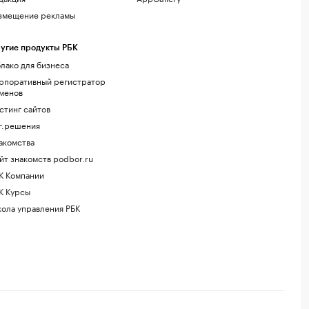
змещение рекламы
угие продукты РБК
лако для бизнеса
рпоративный регистратор
менов
стинг сайтов
г.решения
акомства
йт знакомств podbor.ru
К Компании
К Курсы
ола управления РБК