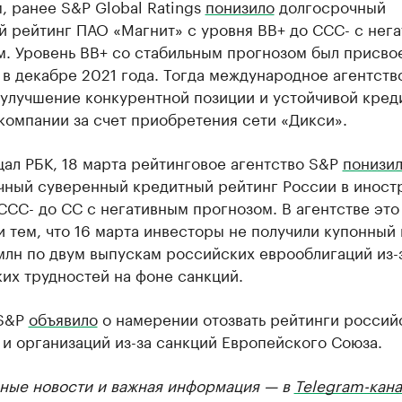
 ранее S&P Global Ratings
понизило
долгосрочный
й рейтинг ПАО «Магнит» с уровня BB+ до ССС- с нег
м. Уровень ВВ+ со стабильным прогнозом был присво
в декабре 2021 года. Тогда международное агентств
 улучшение конкурентной позиции и устойчивой кред
компании за счет приобретения сети «Дикси».
ал РБК, 18 марта рейтинговое агентство S&P
понизи
чный суверенный кредитный рейтинг России в иност
ССС- до СС с негативным прогнозом. В агентстве это
 тем, что 16 марта инвесторы не получили купонный
 млн по двум выпускам российских еврооблигаций из-
их трудностей на фоне санкций.
 S&P
объявило
о намерении отозвать рейтинги россий
и организаций из-за санкций Европейского Союза.
ные новости и важная информация — в
Telegram-кана