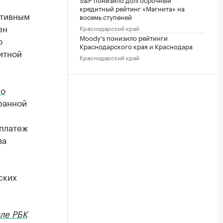
кредитный рейтинг «Магнита» на
ативным
восемь ступеней
ен
Краснодарский край
Moody's понизило рейтинги
о
Краснодарского края и Краснодара
итной
Краснодарский край
ло
ранной
 платеж
за
ских
ле РБК