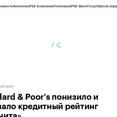
жимость
Autonews
РБК Компании
Телеканал
РБК Вино
Спорт
Школа упра
д
Стиль
Крипто
РБК Бизнес-среда
Дискуссионный клуб
Исследования
К
а контрагентов
Политика
Экономика
Бизнес
Технологии и медиа
Фина
ий край
ard & Poor's понизило и
вало кредитный рейтинг
нита»