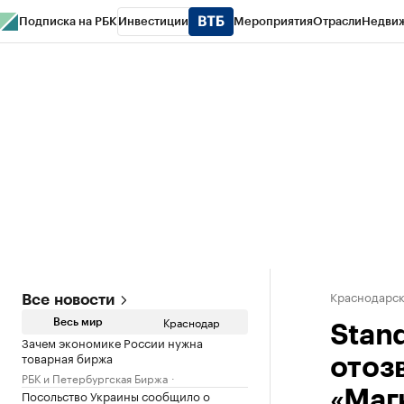
Подписка на РБК
Инвестиции
Мероприятия
Отрасли
Недви
РБК Курсы
РБК Life
Тренды
Визионеры
Национальные проекты
Горо
Газета
Спецпроекты СПб
Конференции СПб
Спецпроекты
Проверк
Краснодарск
Все новости
Краснодар
Весь мир
Stand
Зачем экономике России нужна
товарная биржа
отоз
РБК и Петербургская Биржа
Посольство Украины сообщило о
«Маг