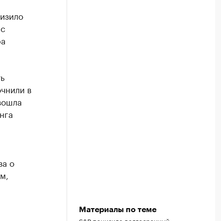
низило
 с
ра
ь
очнили в
зошла
нга
за о
м,
Материалы по теме
S&P понизило долгосрочный