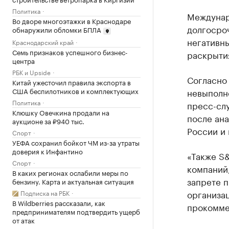
Политика
Междунаро
Во дворе многоэтажки в Краснодаре
долгосро
обнаружили обломки БПЛА
негативн
Краснодарский край
Семь признаков успешного бизнес-
раскрыти
центра
РБК и Upside
Согласно 
Китай ужесточил правила экспорта в
США беспилотников и комплектующих
невыполне
Политика
пресс-сл
Клюшку Овечкина продали на
после ан
аукционе за ₽940 тыс.
России и
Спорт
УЕФА сохранил бойкот ЧМ из-за утраты
доверия к Инфантино
«Также S&
Спорт
компаний,
В каких регионах ослабили меры по
запрете 
бензину. Карта и актуальная ситуация
организа
Подписка на РБК
В Wildberries рассказали, как
прокомме
предпринимателям подтвердить ущерб
от атак