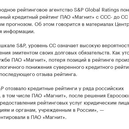
дное рейтинговое агентство S&P Global Ratings по
чный кредитный рейтинг ПАО «Магнит» с ССС- до СС
ым прогнозом. Об этом говорится в материалах Цент
я информации.
шкале S&P, уровень СС означает высокую вероятност
ния эмитентом своих долговых обязательств. Как ут
ужбе ПАО «Магнит», потеря позиций в рейтинге прои
алогичного понижения суверенного кредитного рейти
 последующего отзыва рейтинга.
P отозвало кредитные рейтинги у ряда российских
 в том числе ПАО «Магнит», после решения Евросою
предоставления рейтинговых услуг юридическим лица
циям и органам, учрежденным в России», —
нтировали в ПАО «Магнит».