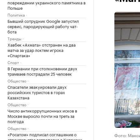
повреждении украинского памятника в
Польше
Политика
Бывший сотрудник Google запустил
сервис, пародирующий работу чат-
бота
Тренды
Хавбек «Ахмата» отстранен на два
матча за удар локтем игрока
«Спартака»
Спорт
В Германии при столкновении двух
трамваев пострадали 25 человек
Общество
Спасатели эвакуировали двух
российских туристов в горах
Казахстана
Общество
Число антикоррупционных исков в
Москве выросло почти на треть за
полгода
Общество
«Росатом» подписал соглашение о
Фото: Макс
строительстве ветропарка в Киргизии