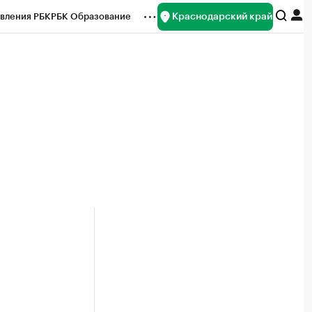
Краснодарский край
вления РБК
РБК Образование
редитные рейтинги
Франшизы
нсы
Рынок наличной валюты