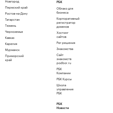
Новгород
РБК
Пермский край
Облако для
бизнеса
Ростов-на-Дону
Корпоративный
Татарстан
регистратор
Тюмень
доменов
Черноземье
Хостинг
сайтов
Кавказ
Рег.решения
Карелия
Знакомства
Мурманск
Сайт
Приморский
знакомств
край
podbor.ru
РБК
Компании
РБК Курсы
Школа
управления
РБК
РБК
Новости