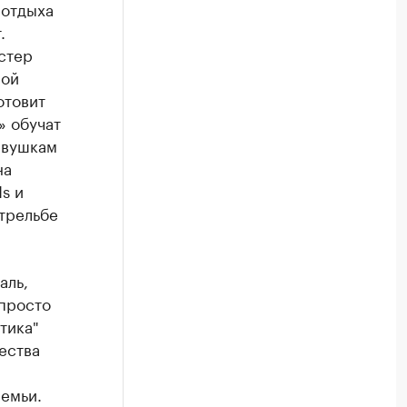
 отдыха
.
стер
ной
отовит
» обучат
евушкам
на
s и
трельбе
аль,
 просто
тика"
ества
семьи.