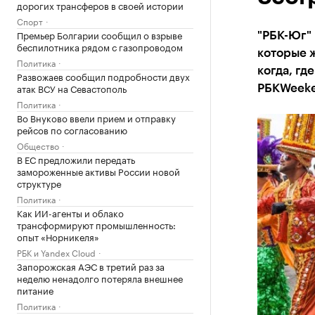
дорогих трансферов в своей истории
Спорт
Премьер Болгарии сообщил о взрыве
"РБК-Юг" 
беспилотника рядом с газопроводом
которые ж
Политика
когда, гд
Развожаев сообщил подробности двух
атак ВСУ на Севастополь
РБКWeeke
Политика
Во Внуково ввели прием и отправку
рейсов по согласованию
Общество
В ЕС предложили передать
замороженные активы России новой
структуре
Политика
Как ИИ-агенты и облако
трансформируют промышленность:
опыт «Норникеля»
РБК и Yandex Cloud
Запорожская АЭС в третий раз за
неделю ненадолго потеряла внешнее
питание
Политика