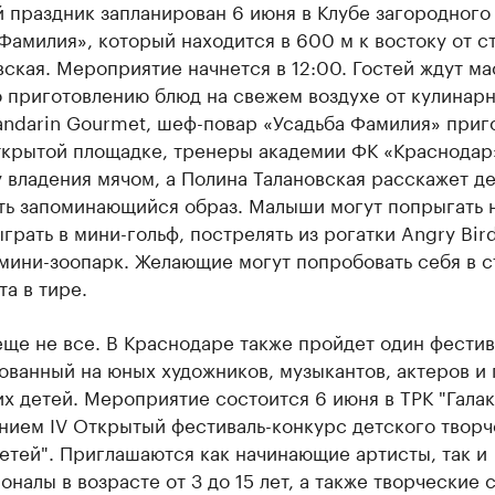
 праздник запланирован 6 июня в Клубе загородного
Фамилия», который находится в 600 м к востоку от ст
ская. Мероприятие начнется в 12:00. Гостей ждут ма
о приготовлению блюд на свежем воздухе от кулинар
andarin Gourmet, шеф-повар «Усадьба Фамилия» приг
ткрытой площадке, тренеры академии ФК «Краснодар
 владения мячом, а Полина Талановская расскажет д
ать запоминающийся образ. Малыши могут попрыгать 
ыграть в мини-гольф, пострелять из рогатки Angry Bird
мини-зоопарк. Желающие могут попробовать себя в с
та в тире.
еще не все. В Краснодаре также пройдет один фестив
ванный на юных художников, музыкантов, актеров и
х детей. Мероприятие состоится 6 июня в ТРК "Галак
нием IV Открытый фестиваль-конкурс детского творч
етей". Приглашаются как начинающие артисты, так и
налы в возрасте от 3 до 15 лет, а также творческие 