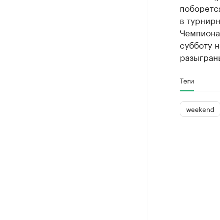
поборется
в турнирн
Чемпионат
субботу н
разыграны
Теги
weekend