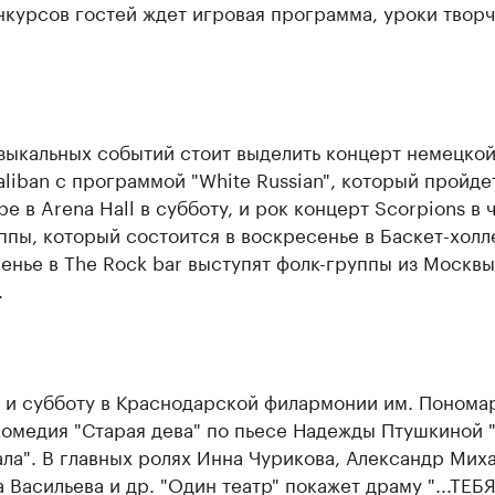
курсов гостей ждет игровая программа, уроки творч
зыкальных событий стоит выделить концерт немецкой
liban с программой "White Russian", который пройде
е в Arena Hall в субботу, и рок концерт Scorpions в 
ппы, который состоится в воскресенье в Баскет-холл
енье в The Rock bar выступят фолк-группы из Москвы
.
у и субботу в Краснодарской филармонии им. Понома
комедия "Старая дева" по пьесе Надежды Птушкиной 
ла". В главных ролях Инна Чурикова, Александр Миха
 Васильева и др. "Один театр" покажет драму "...ТЕБЯ.