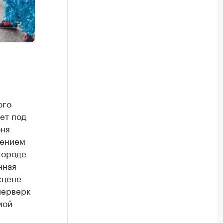
ого
ет под
юня
лением
городе
нная
сцене
йерверк
мой