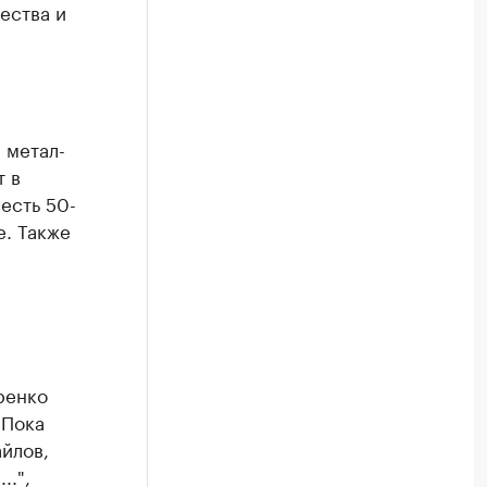
ества и
 метал-
т в
честь 50-
е. Также
ренко
"Пока
йлов,
..",