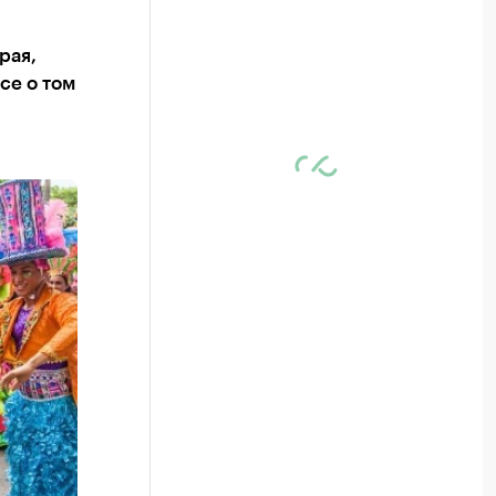
рая,
се о том