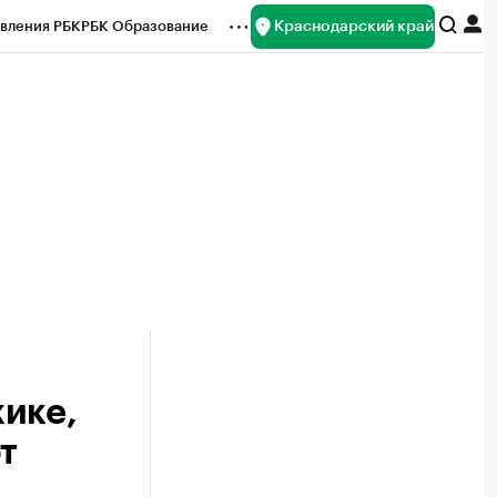
Краснодарский край
вления РБК
РБК Образование
редитные рейтинги
Франшизы
нсы
Рынок наличной валюты
ике,
т