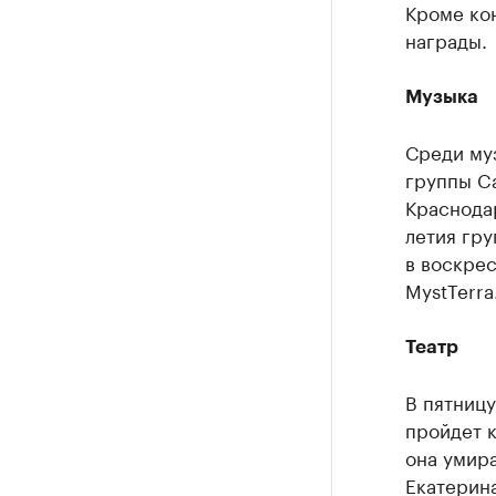
Кроме кон
награды.
Музыка
Среди му
группы Ca
Краснодар
летия гру
в воскрес
MystTerra
Театр
В пятниц
пройдет 
она умира
Екатерина