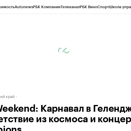
жимость
Autonews
РБК Компании
Телеканал
РБК Вино
Спорт
Школа упра
д
Стиль
Крипто
РБК Бизнес-среда
Дискуссионный клуб
Исследования
К
а контрагентов
Политика
Экономика
Бизнес
Технологии и медиа
Фина
ий край
eekend: Карнавал в Гелендж
етствие из космоса и концер
pions