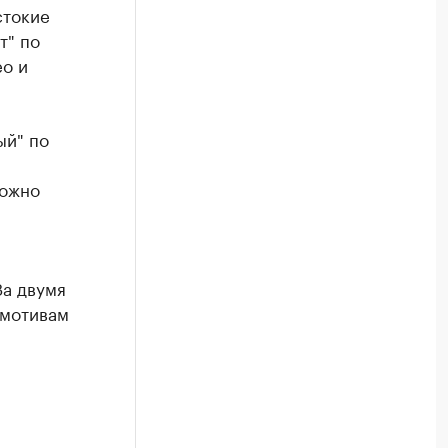
стокие
т" по
ео и
ый" по
можно
За двумя
 мотивам