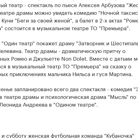
й театр - спектакль по пьесе Алексея Арбузова "Же
театре драмы можно увидеть комедию "Ночной таксис
 Куни "Беги за своей женой", а балет в 2-х актах "Ром
" состоится в музыкальном театре ТО "Премьера".
 "Один театр" покажет драму "Затворник и Шестипал
елевина. Театр драмы - драматическую притчу о
ных Ромео и Джульетте Non Dolet. Вместе с детьми 
ся в музыкальный театр ТО "Премьера" на сказку о
ых приключениях мальчика Нильса и гуся Мартина.
енье запланировано всего два спектакля - комедия "
в театре драмы и психологическая драма "Мысль" по
Леонида Андреева в "Одином театре".
 и субботу женская футбольная команда "Кубаночка"