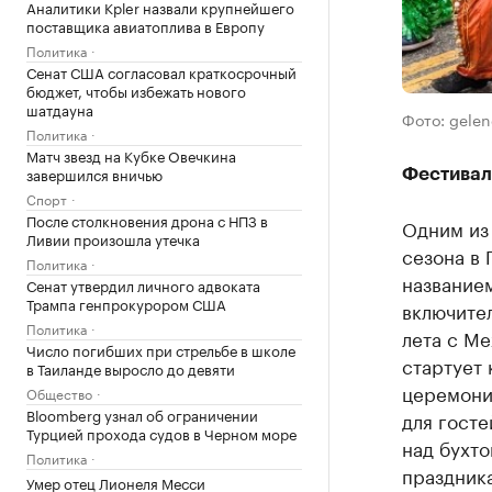
Аналитики Kpler назвали крупнейшего
поставщика авиатоплива в Европу
Политика
Сенат США согласовал краткосрочный
бюджет, чтобы избежать нового
шатдауна
Фото: gelen
Политика
Матч звезд на Кубке Овечкина
завершился вничью
Фестивал
Спорт
После столкновения дрона с НПЗ в
Одним из
Ливии произошла утечка
сезона в 
Политика
названием
Сенат утвердил личного адвоката
Трампа генпрокурором США
включител
Политика
лета с Ме
Число погибших при стрельбе в школе
стартует 
в Таиланде выросло до девяти
церемония
Общество
Bloomberg узнал об ограничении
для гост
Турцией прохода судов в Черном море
над бухто
Политика
праздник
Умер отец Лионеля Месси