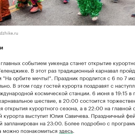
dzhike.ru
и
 главных событием уикенда станет открытие курортн
Геленджике. В этот раз традиционный карнавал пройд
 "На орбите мечты!". Праздник продлится с 6 по 7 и
ьно. В этом году гостей курорта поздравят с наступ
ждународной космической станции. 6 июня в 19:15 в 
карнавальное шествие, в 20:00 состоится торжестве
 открытия курортного сезона, а в 22:00 на главной 
ей курорта выступит Юлия Савичева. Праздничный фе
й запланирован на 23:00. Более подробно с програм
а можно познакомиться
здесь
.