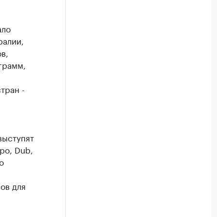
ало
ралии,
в,
грамм,
тран -
выступят
po, Dub,
о
ов для