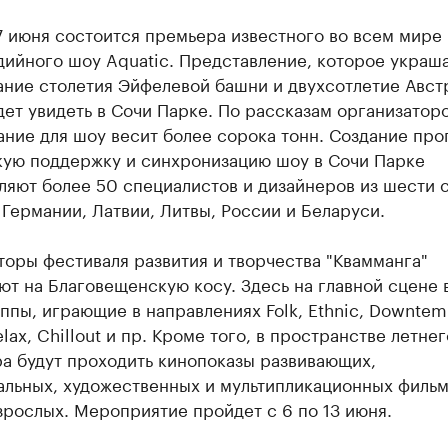
7 июня состоится премьера известного во всем мире
дийного шоу Aquatic. Представление, которое украш
ание столетия Эйфелевой башни и двухсотлетие Авст
ет увидеть в Сочи Парке. По рассказам организаторо
ние для шоу весит более сорока тонн. Создание про
кую поддержку и синхронизацию шоу в Сочи Парке
яют более 50 специалистов и дизайнеров из шести с
Германии, Латвии, Литвы, России и Беларуси.
оры фестиваля развития и творчества "Квамманга"
т на Благовещенскую косу. Здесь на главной сцене 
ппы, играющие в направлениях Folk, Ethnic, Downtem
elax, Chillout и пр. Кроме того, в пространстве летнег
а будут проходить кинопоказы развивающих,
альных, художественных и мультипликационных фильм
зрослых. Мероприятие пройдет с 6 по 13 июня.