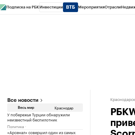
Подписка на РБК
Инвестиции
Мероприятия
Отрасли
Недви
РБК Курсы
РБК Life
Тренды
Визионеры
Национальные проекты
Горо
Газета
Спецпроекты СПб
Конференции СПб
Спецпроекты
Проверк
Краснодарск
Все новости
Краснодар
Весь мир
РБКW
У побережья Турции обнаружили
неизвестный беспилотник
прив
Политика
«Арсенал» совершил один из самых
Scor