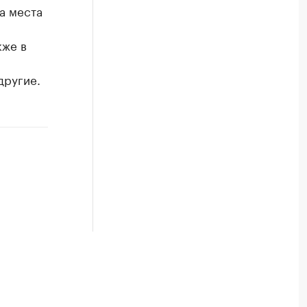
а места
кже в
другие.