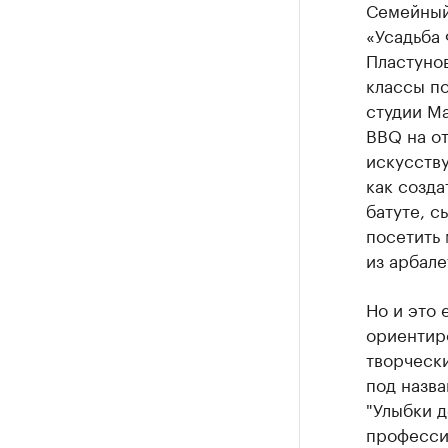
Семейный
«Усадьба 
Пластунов
классы п
студии M
BBQ на о
искусству
как созд
батуте, с
посетить 
из арбале
Но и это 
ориентиро
творчески
под назва
"Улыбки д
профессио