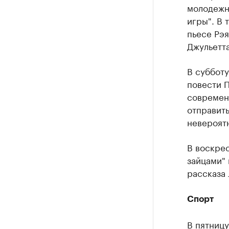
молодежны
игры". В 
пьесе Рэя
Джульетта
В субботу
повести П
современ
отправить
невероятн
В воскрес
зайцами" 
рассказа 
Спорт
В пятницу