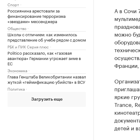
Спорт
А в Сочи 
Россиянина арестовали за
финансирование терроризма
мультиме
«звездами» мессенджера
празднов
Общество
можно буд
Школы с отличием: как изменилось
представление об учебе рядом с домом
оборудова
РБК и ПИК Серия плюс
техничес
Politico рассказало, как «газовая
осуществл
авантюра» Германии угрожает зиме в
ЕС
Франции, 
Экономика
Глава Генштаба Великобритании назвал
Организат
жуткой «геймификацию убийств» в ВСУ
приглашаю
Политика
яркие гру
Загрузить еще
Trance, R
кинотеатр
документ
детей и в