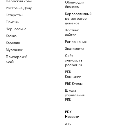
Пермский край
Облако для
бизнеса
Ростов-на-Дону
Корпоративный
Татарстан
регистратор
Тюмень
доменов
Черноземье
Хостинг
сайтов
Кавказ
Рег.решения
Карелия
Знакомства
Мурманск
Сайт
Приморский
знакомств
край
podbor.ru
РБК
Компании
РБК Курсы
Школа
управления
РБК
РБК
Новости
iOS