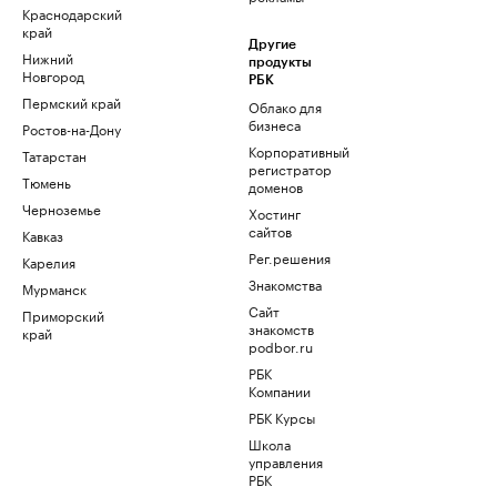
Краснодарский
край
Другие
Нижний
продукты
Новгород
РБК
Пермский край
Облако для
бизнеса
Ростов-на-Дону
Корпоративный
Татарстан
регистратор
Тюмень
доменов
Черноземье
Хостинг
сайтов
Кавказ
Рег.решения
Карелия
Знакомства
Мурманск
Сайт
Приморский
знакомств
край
podbor.ru
РБК
Компании
РБК Курсы
Школа
управления
РБК