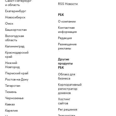
Санкт-Петербург
RSS Новости
и область
Екатеринбург
РБК
Новосибирск
О компании
Омск
Контактная
Башкортостан
информация
Вологодская
Редакция
область
Размещение
Калининград
рекламы
Краснодарский
край
Другие
Нижний
продукты
Новгород
РБК
Пермский край
Облако для
бизнеса
Ростов-на-Дону
Корпоративный
Татарстан
регистратор
Тюмень
доменов
Черноземье
Хостинг
сайтов
Кавказ
Рег.решения
Карелия
Знакомства