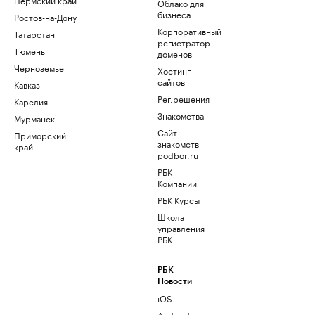
Облако для
бизнеса
Ростов-на-Дону
Корпоративный
Татарстан
регистратор
Тюмень
доменов
Черноземье
Хостинг
сайтов
Кавказ
Рег.решения
Карелия
Знакомства
Мурманск
Сайт
Приморский
знакомств
край
podbor.ru
РБК
Компании
РБК Курсы
Школа
управления
РБК
РБК
Новости
iOS
Android