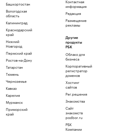
Контактная
Башкортостан
информация
Вологодская
Редакция
область
Размещение
Калининград
рекламы
Краснодарский
край
Другие
Нижний
продукты
Новгород
РБК
Пермский край
Облако для
бизнеса
Ростов-на-Дону
Корпоративный
Татарстан
регистратор
Тюмень
доменов
Черноземье
Хостинг
сайтов
Кавказ
Рег.решения
Карелия
Знакомства
Мурманск
Сайт
Приморский
знакомств
край
podbor.ru
РБК
Компании